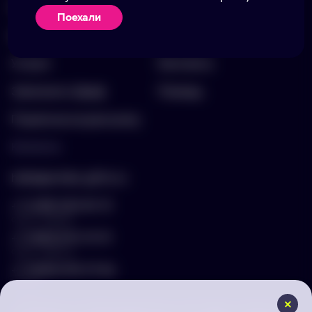
Портфолио
Вакансии
Поехали
Акции
Блог
Услуги
Контакты
Заполнить бриф
Помощь
Подписка на рассылку
Контакты
hello@arnika-gifts.ru
+7 (495) 023-81-13
отдел продаж
+7 (925) 670-13-13
отдел закупок
+7 (929) 576-37-64
логист