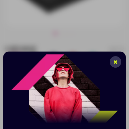
1 471.00 ₽
19177.10
155
296
261
145
65
262
Добавить в заявку
Принимаем заказы от 100 000 Р
Описание
Характеристики
Нанесени