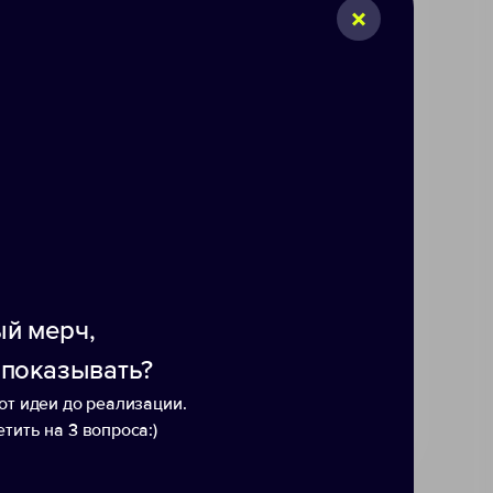
пляющая тесьма по вороту
й мерч,
 показывать?
от идеи до реализации.
тить на 3 вопроса:)