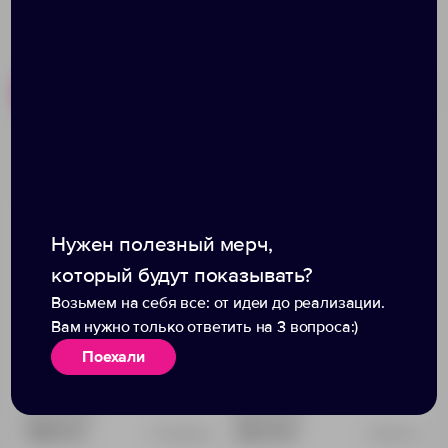
Похожие товары
Готовые наборы
Ручка шариковая Nature
Ручка шариковая Raja
Plus Matt, желтая
Chrome, красная
Нужен полезный мерч,
который будут показывать?
Возьмем на себя все: от идеи до реализации.
Вам нужно только ответить на 3 вопроса:)
Поехали
Доступно:
0
Доступно:
0
188.00 ₽
243.00 ₽
12796.80
2831.50