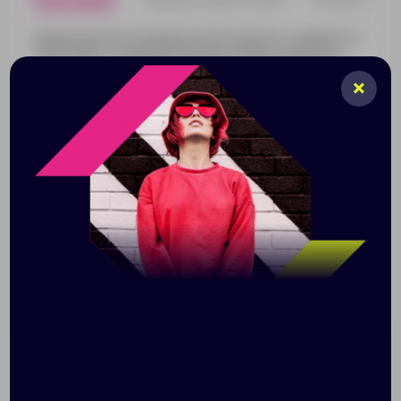
Шариковая пластиковая ручка в корпусе с эффектом
«металлик» и серебристыми деталями. Приятная
округлая форма клипа добавляет ручке плавности и
объема.
Механизм ручки: нажимной;
Корпус ручки разбирается, стержень легко
заменить;
Стержень с синими чернилами.
Длина линии письма: 700 м.
Поставляется в индивидуальном полиэтиленовом
пакетике.
Размер: 14,5х1 см