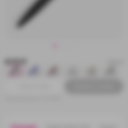
41.70 ₽
18321.30
316
7514
6263
11742
25618
7601
Добавить в заявку
Принимаем заказы от 100 000 Р
Описание
Характеристики
Нанесени