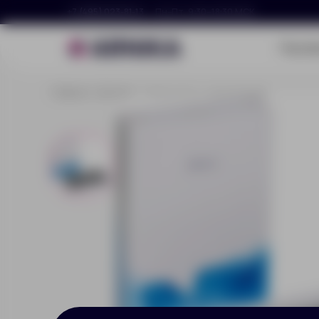
+7 (495) 023-81-13
Пн–Пт, 9:30–18:30 МСК
Портф
Главная
Каталог
Набор Stout, серый меланж