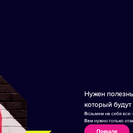
На складе
Нужен полезны
ики
Нанесение
Доставка
Оплата
который будут
Возьмем на себя все: 
Вам нужно только отве
м
Поехали