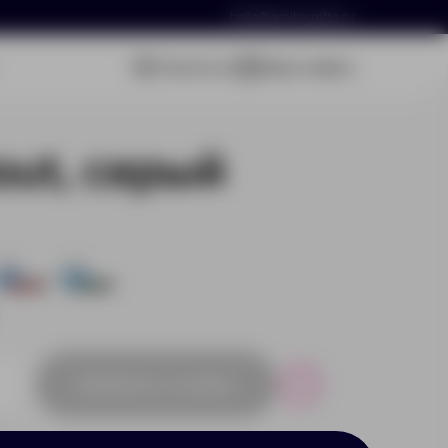
hello@arnika-gifts.ru
Связаться
Ваша заявка
out, серый
243
243
Добавить в заявку
Р