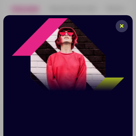
Описание
Характеристики
Нанесени
Ежедневник с гибкой обложкой, выполнен из
материала Firenze с покрытием софт-тач, дополнен
ляссе в цвет обложки.
Блок недатированный, без календарной сетки:
Кол-во страниц — 192;
Бумага — тонированная, плотность 70 г/м²;
Обрез блока, форзац и нахзац — в цвет
обложки.
Размер: 20x26x1 см