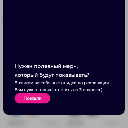
Похожие товары
Готовые наборы
Ежедневник Neat Mini,
Ежедневник Flat,
недатированный, синий
недатированный,
оранжевый
Нужен полезный мерч,
который будут показывать?
Возьмем на себя все: от идеи до реализации.
Вам нужно только ответить на 3 вопроса:)
Поехали
+6
+5
1918
2135
1069
0
458.00 ₽
477.00 ₽
15208.40
17893.20