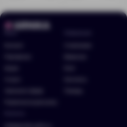
Меню
Информация
Каталог
О компании
Портфолио
Вакансии
Акции
Блог
Услуги
Контакты
Заполнить бриф
Помощь
Подписка на рассылку
Контакты
hello@arnika-gifts.ru