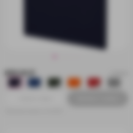
895.00 ₽
17892.30
59
0
989
0
1601
960
Добавить в заявку
Принимаем заказы от 100 000 Р