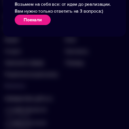
Меню
Информация
Возьмем на себя все: от идеи до реализации.
Вам нужно только ответить на 3 вопроса:)
Каталог
О компании
Поехали
Портфолио
Вакансии
Акции
Блог
Услуги
Контакты
Заполнить бриф
Помощь
Подписка на рассылку
Контакты
hello@arnika-gifts.ru
+7 (495) 023-81-13
отдел продаж
+7 (925) 670-13-13
отдел закупок