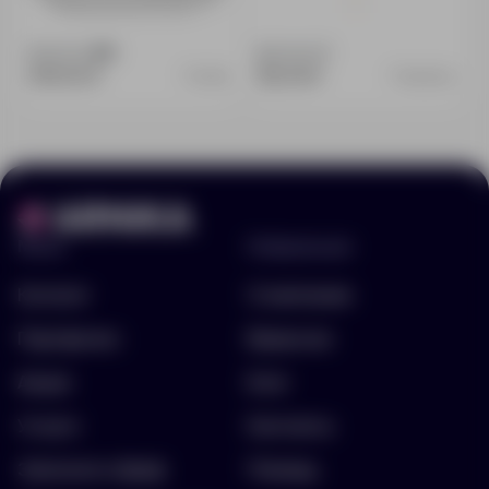
Доступно:
628
Доступно:
0
999.00 ₽
132.00 ₽
12780
14630.04
Меню
Информация
Каталог
О компании
Портфолио
Вакансии
Акции
Блог
Услуги
Контакты
Заполнить бриф
Помощь