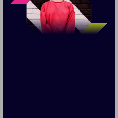
Вход: 5 В, 2 A; 9 В, 2 A
Выход беспроводной зарядки 10 Вт (макс)
Bluetooth 5.3
Мощность динамика: 3 Вт
Диапазон воспроизводимых частот 110–
20000 Гц
Литий-ионный аккумулятор Bluetooth-колонки
500 мАч
Ночник
Литий-ионный аккумулятор ночника 300 мАч
Время автономной работы ночника и колонки
до 4 часов
Беспроводная зарядка работает при питании
от сети
Адаптер питания и кабель в комплекте
Поставляется в индивидуальной упаковке.
Размер: база: 20x17x1 см, колонка:7x7x9,2 см,
ночник: 8,5x5,5x5 см; упаковка: 22x18x9 см