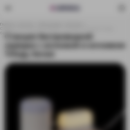
Главная
Каталог
Электроника
Колонки
Станция беспроводной зарядки с колонкой и ночником Trilogy,
белая
Станция беспроводной
зарядки с колонкой и ночником
Trilogy, белая