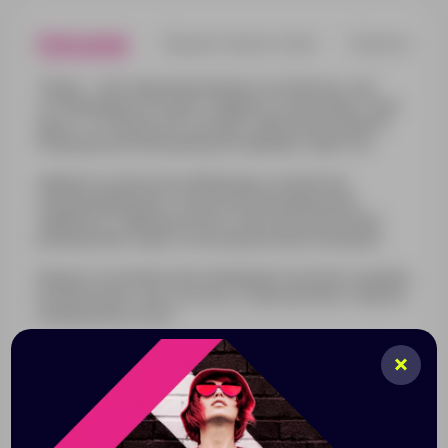
Описание
Характеристики
Нанесени
Trilogy — многофункциональное устройство, три
составляющих которого эффектно дополняют друг
друга: это bluetooth-колонка, переносная лампа и
площадка для беспроводной зарядки гаджетов.
Заряжать можно все мобильные устройства,
поддерживающие технологию беспроводной
зарядки Qi. Зарядка начнется автоматически при
размещении гаджета на индукционной площадке.
Мощности компактной и минималистичной по дизайну
колонки будет достаточно, чтобы наполнить звуком
помещение до 20 м².
Переносная лампа со встроенным аккумулятором
позволит использовать Trilogy в качестве ночника
или даже портативного фонарика.
Беспроводная зарядка формата Qi