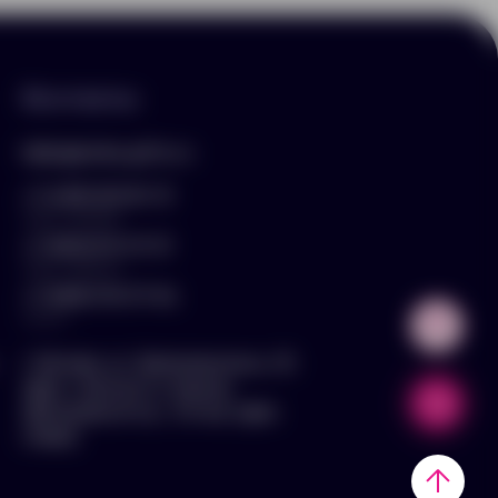
Контакты
hello@arnika-gifts.ru
+7 (495) 023-81-13
отдел продаж
+7 (925) 670-13-13
отдел закупок
+7 (929) 576-37-64
логист
г. Москва, ул. Дмитровское ш., 81,
офис ¾ (вход со стороны
Дмитровского ш., 3 этаж, офис
слева)