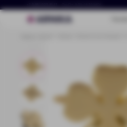
+7 (495) 023-81-13
Пн–Пт, 9:30–18:30 МСК
Портф
Главная
Каталог
Одежда
Элементы кастомизации