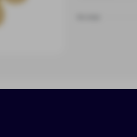
На складе
ики
Нанесение
Доставка
Оплата
 что четырехлистник приносит удачу:один лепе
для любви и один — для здоровья. Счастливый к