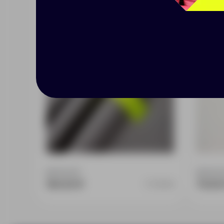
S, желтый неон
25 M,
Доступно:
0
Доступно
184.00 ₽
70.00
17508.89