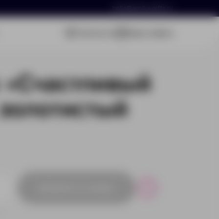
hello@arnika-gifts.ru
Связаться
Ваша заявка
 «Счастливый
 золотистый
Добавить в заявку
Р