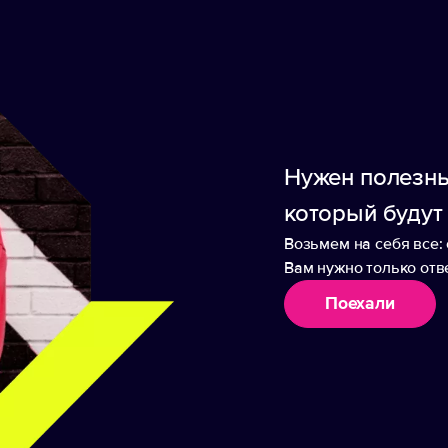
алисманом, привлекающим везение и благополуч
и на вязаные и трикотажные изделия.
Нужен полезны
который будут
Возьмем на себя все: 
Вам нужно только отве
аборы
Поехали
а текстильная Fune
Стропа текстильная F