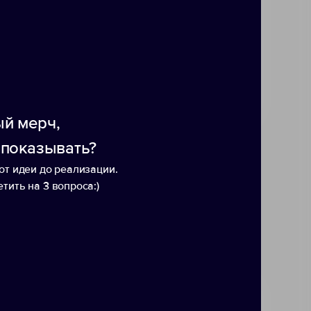
ие.
й мерч,
 показывать?
от идеи до реализации.
тить на 3 вопроса:)
une
Стропа текстильная Fune 10
Стро