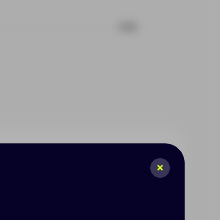
1779
сток для славы, один лепесток
левер станет не только милым