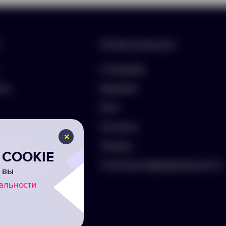
Информация
О компании
лио
Вакансии
Блог
Контакты
ть бриф
Помощь
COOKIE
а на рассылку
Политика конфиденциальности
 вы
альности