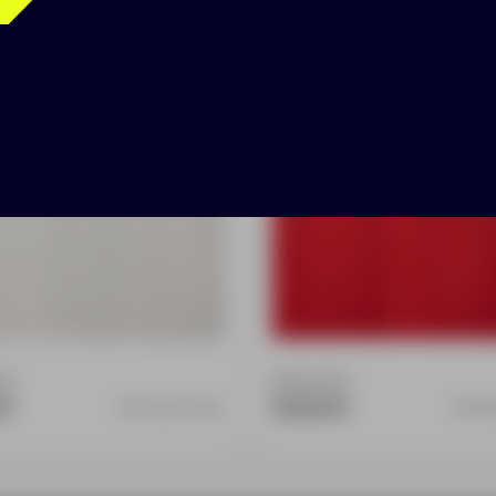
 белая, 70 см
25 S, красная, 40 см
:
0
Доступно:
0
 ₽
50.00 ₽
19704.60.70cm
1970