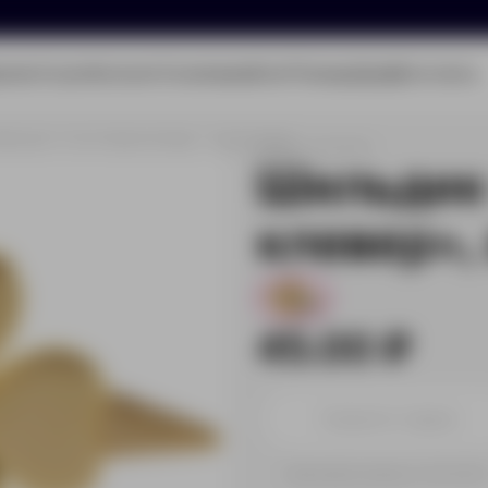
олио
Услуги
Каталог
О компании
Блог
Помощь
Бриф
Контакты
Шильдик «Счастливый клевер», золотистый
Артикул:
16476.00
Шильдик
клевер»,
1779
45.00 ₽
Принимаем заказы от 100 000 