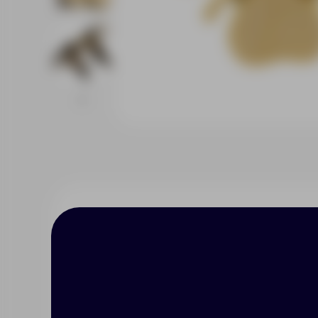
Описание
Характерист
С древних времен люди верили,
для богатства, один лепесток 