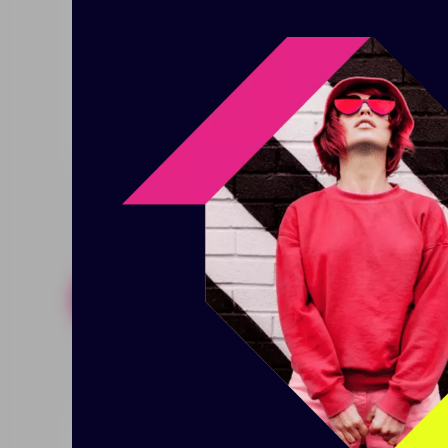
украшением, но и настоящим т
Хорошо подойдет для установк
Размер: 2,1х2х0,3 см
Похожие товары
Готовые н
Лейбл силиконовый Biguna,
Строп