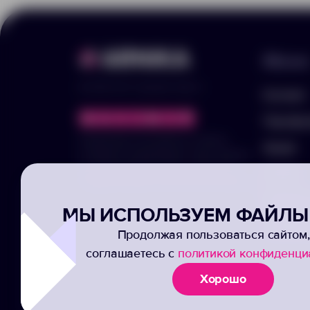
Меню
© 2025 ООО «Арника-Гифтс»
Каталог
Портфо
Продолжая пользоваться сайтом,
Акции
отправляя информацию через формы,
вы подтвержаете своё согласие на
Услуги
обработку ваших персональных данных
Заполни
МЫ ИСПОЛЬЗУЕМ ФАЙЛЫ 
Подписк
Продолжая пользоваться сайтом,
соглашаетесь с
политикой конфиденци
Хорошо