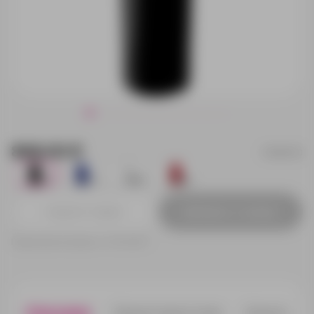
868.00 ₽
16281.30
1155
74
2925
266
Добавить в заявку
Принимаем заказы от 100 000 Р
Описание
Характеристики
Нанесени