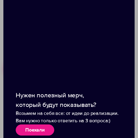
Размер: высота 28 см; диаметр 7,3 см; упаковка:
28,5x7,5x7,5 см
Похожие товары
Готовые наборы
Нужен полезный мерч,
Бутылка для спорта Re-
Термобутылка Sherp,
Source, серебристая
красная
который будут показывать?
Возьмем на себя все: от идеи до реализации.
Вам нужно только ответить на 3 вопроса:)
Поехали