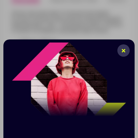
Легкая, прочная и вместительная спортивная
бутылка Cycleway из высококачественной пищевой
нержавеющей стали — идеальный атрибут для всех,
кто ведет активный и здоровый образ жизни.
Емкость 750 мл;
Спортивная крышка с носиком-поильником;
Подходит для холодных и теплых напитков (до
45 ℃);
Не содержит бисфенол А;
Подходит для большинства велосипедных
держателей для бутылок;
Крышку можно мыть в посудомоечной
машине, корпус рекомендуется мыть
вручную.