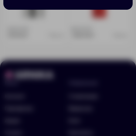
Доступно:
0
Доступно:
0
679.00 ₽
1 296.00 ₽
7504.10
584.50
Меню
Информация
Каталог
О компании
Портфолио
Вакансии
Акции
Блог
Услуги
Контакты