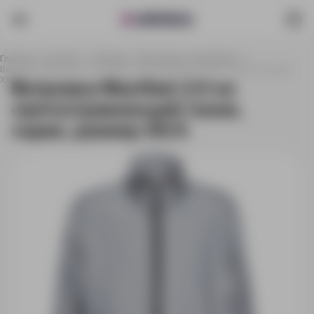
Главная
Каталог
Одежда
Ветровки и дождевики
Ветровка Manifest 2.0 из светоотражающей ткани, серая, размер
XS/S
Ветровка Manifest 2.0 из
светоотражающей ткани,
серая, размер XS/S