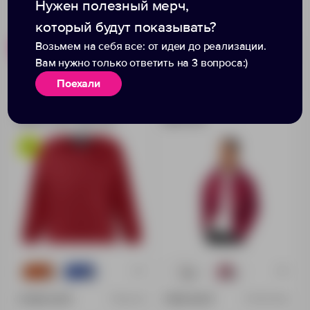
Нужен полезный мерч,
который будут показывать?
Возьмем на себя все: от идеи до реализации.
Похожие товары
Готовые наборы
Вам нужно только ответить на 3 вопроса:)
Поехали
Ветровка мужская
Ветровка «Miami»
Mistral 210, красная
мужская
+3
+8
18
88
507
1035
3 696.00 ₽
1 300.00 ₽
1842.50
3175F70XL