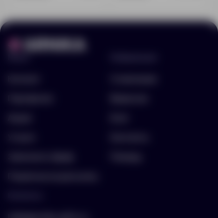
Меню
Информация
Каталог
О компании
Портфолио
Вакансии
Акции
Блог
Услуги
Контакты
Заполнить бриф
Помощь
Подписка на рассылку
Контакты
hello@arnika-gifts.ru