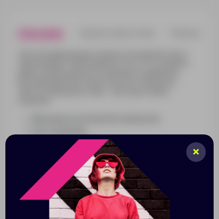
Описание
Характеристики
Нанесени
Световозвращающие элементы позволяют быть
замеченным в темное время суток. Это особенно
важно для безопасности дорожного движения.
Ветровка Manifest полностью изготовлена из
светоотражающей ткани — вас будет видно
издалека.
Ветровка на молнии без капюшона
Без подкладки
Воротник-стойка
Манжеты на резинке
Два боковых кармана на молнии
Утягивающий шнур по низу изделия
Вентиляционные отверстия