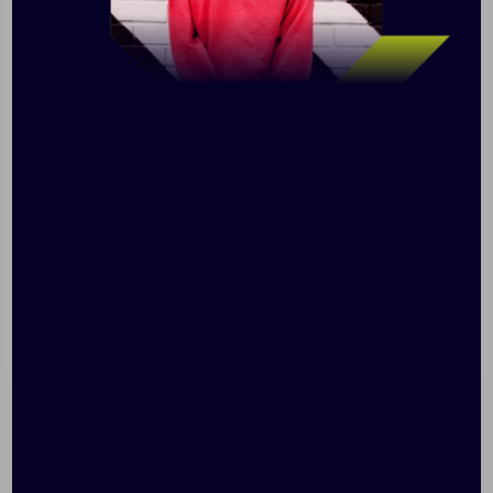
XS/S
M/L
XL/2XL
Таблица размеров, см
44-46
48-50
52-54
A
56
62
69
B
72
76
82
C
58
66
70
Допускаются отклонения в 5% от указанных
параметров по размеру и цвету
Размер: XS–XXL