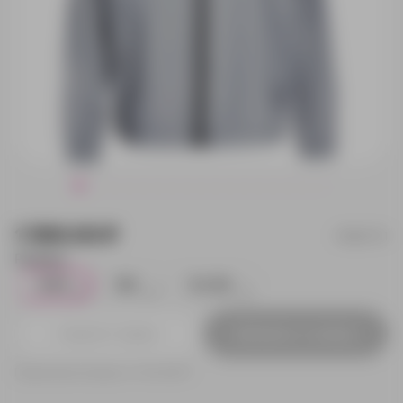
1 590.00 ₽
16267.111
Размер:
XS/S
M/L
XL/2XL
3
2
3
Добавить в заявку
Принимаем заказы от 100 000 Р