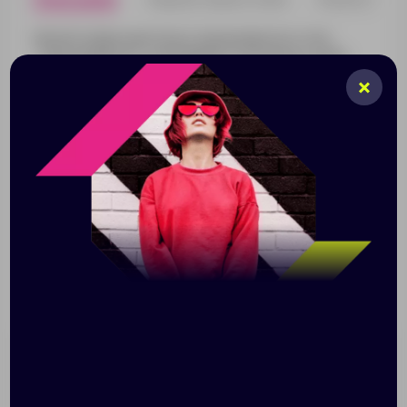
Мягкий графичный плед в скандинавском стиле
«Танцующий лес» настраивает на позитив: жизнь
складывается не из ровных черно-белых полос, а
причудливых забавных фигур. А под Новый год
почему бы этим фигурам не стать елками?
В дальнейшем плед отлично подойдет и для
внесезонного использования.
Особенно стильным его делает то, что рисунок
двухсторонний, и одна сторона — словно
монохромный негатив другой.
Плед двухсторонний с жаккардовым рисунком.
Поставляется в пакете с липким краем.
Размер: 110х150 см