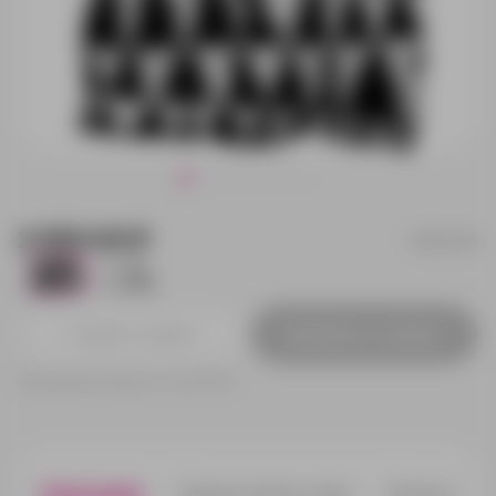
2 650.00 ₽
16246.36
278
320
Добавить в заявку
Принимаем заказы от 100 000 Р
Описание
Характеристики
Нанесени