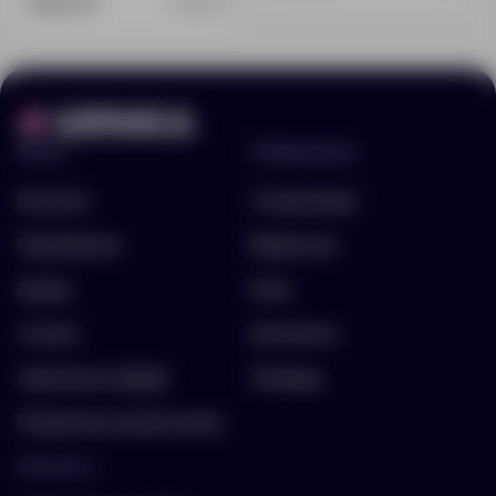
328.00 ₽
10607.01
Меню
Информация
Каталог
О компании
Портфолио
Вакансии
Акции
Блог
Услуги
Контакты
Заполнить бриф
Помощь
Подписка на рассылку
Контакты