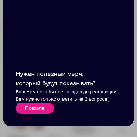
Похожие товары
Готовые наборы
Набор для выращивания
Вечный календарь
«Экокуб Lite», сирень
«365»
Нужен полезный мерч,
который будут показывать?
Возьмем на себя все: от идеи до реализации.
Вам нужно только ответить на 3 вопроса:)
Поехали
Доступно:
0
+1
181
250
5 390.00 ₽
11567