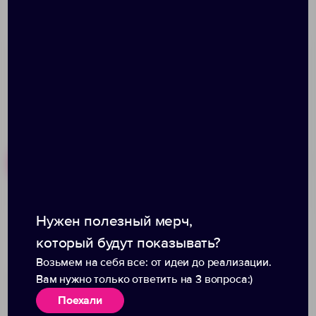
Размер: диаметр 5,01 см
Похожие товары
Готовые наборы
Нужен полезный мерч,
Лейбл
Наклейка тканевая
светоотражающий Tao,
Lunga, S, черная
который будут показывать?
XL, серый
Возьмем на себя все: от идеи до реализации.
Вам нужно только ответить на 3 вопроса:)
Поехали