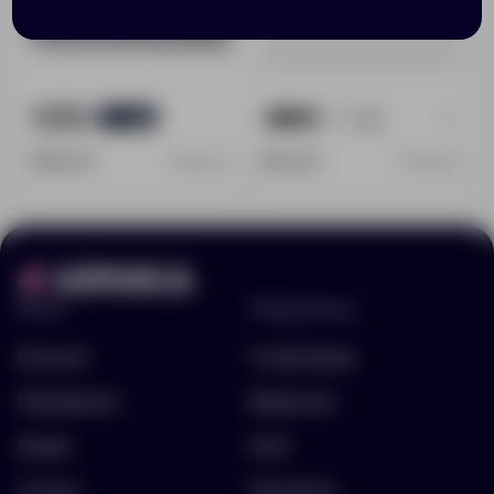
+7
806
769
974
1173
148.00 ₽
49.00 ₽
15946.10
17900.30
Меню
Информация
Каталог
О компании
Портфолио
Вакансии
Акции
Блог
Услуги
Контакты