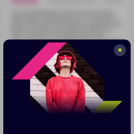
Световозвращающие элементы позволяют быть
замеченным в темное время суток. Это особенно
важно для безопасности дорожного движения и для
бизнеса, несущего в своей идее безопасность и
заботу о клиентах, сотрудниках и партнерах.
Светоотражающий лейбл рекомендуется пришивать
с правой стороны на одежде — так он лучше заметен
в свете фар.
Если вы хотите, чтобы лейбл был пришит к одному
или нескольким товарам в заказе:
добавьте на лейбл нанесение «Пришив» и
сделайте его групповым для всех товаров,
куда лейбл необходимо пришить;
приложите макет, выполненный в
конструкторе основного товара, с указанием
желаемого места пришива. Подсказки с
рекомендуемыми местами пришива можно
найти на вкладке «Файлы».