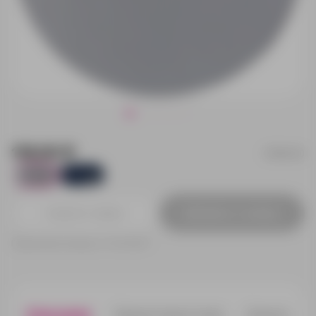
119.00 ₽
15945.10
2672
547
Добавить в заявку
Принимаем заказы от 100 000 Р
Описание
Характеристики
Нанесени