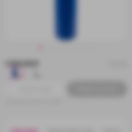
1 032.00 ₽
15740.40
452
292
Добавить в заявку
Принимаем заказы от 100 000 Р
Описание
Характеристики
Нанесени