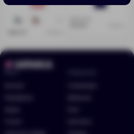
Доступно:
0
+2
1130
1376
417.00 ₽
12351.42
388.00 ₽
10332.50
Меню
Информация
Каталог
О компании
Портфолио
Вакансии
Акции
Блог
Услуги
Контакты
Заполнить бриф
Помощь