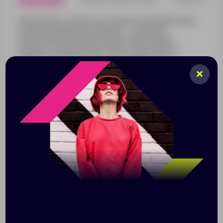
Максимально компактная термобутылка Metropolis
узкой цилиндрической формы — удобный и
функциональный аксессуар для поклонников
активного образа жизни. Для этой бутылочки
найдется место практически в любой сумке:
Metropolis вмещает целый стакан воды, которого
хватит, чтобы утолить жажду или вовремя выпить
лекарство.
Емкость 220 мл
Конструкция с двойными стенками и
вакуумной изоляцией
Сохраняет напитки горячими (50 °С) до 6
часов
Не содержит бисфенол А
Закручивающая крышка
Размер: высота 23,5 см, диаметр 4,3 см; упаковка:
5x5x24,8 см