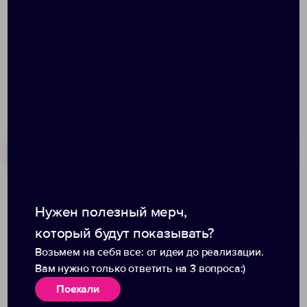
Размер: 38x45 см
Похожие товары
Готовые наборы
Нужен полезный мерч,
Рюкзак для ноутбука
Рюкзак Urban Daily,
Campus, темно-серый с
синий
который будут показывать?
черным
Возьмем на себя все: от идеи до реализации.
Вам нужно только ответить на 3 вопроса:)
Поехали