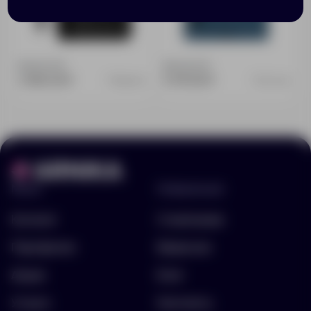
Доступно:
0
Доступно:
0
2 996.00 ₽
6 179.00 ₽
13648.13
14711.40
Меню
Информация
Каталог
О компании
Портфолио
Вакансии
Акции
Блог
Услуги
Контакты