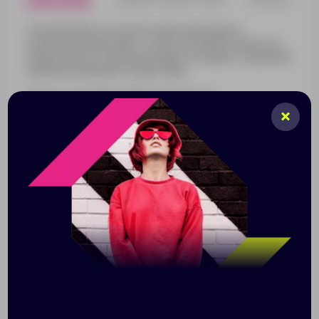
Ультралегкие сетчатые сумки и рюкзаки из
коллекции Verkko (фин. «сетка») позволят вдохнуть
новую жизнь в городской образ и подарят ощущение
свободы в каждом путешествии.
Сетка — не только тренд сезона, но и
функциональная опция, гарантирующая оптимальную
циркуляцию воздуха. Добавит стиля также
приглушенный цвет изделий Verkko: благородный
голубоватый оттенок серого и глубокий сапфирово-
синий напомнят о сдержанной прохладе
Скандинавии.
Verkko. Двигайтесь вместе с ветром, а не против
него.
Компактный рюкзак с карманом, регулируемыми
лямками и стильной ручкой-петлей. Подходит для
повседневного использования: удобно носить
спортивную форму или необходимые на прогулке
мелочи.