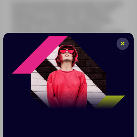
Базовый повседневный рюкзак разработан в рамках
единой коллекции одежды и аксессуаров и легко
комбинируется с ее элементами. Специально
спроектированные лекала и технологии пошива
открывают простор для любых вариантов
кастомизации и нанесения изображений. На видимой
части изделий нет лейблов с айдентикой бренда, а
название бренда с уходника легко удалить.
Основа поставляется без нижней части лямок — без
текстильных строп и пряжек-регуляторов.Всем, кто
мечтает о собственной капсульной коллекции, но не
знает, с чего начать.
Выдерживает нагрузку до 9 кг.
Объем 12 л
Большое центральное отделение на молнии
Внутренний карман для документов
Уплотненная спинка и лямки
Размер: 40х28х12 см