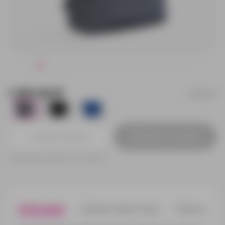
1 301.00 ₽
15343.10
1512
1319
1446
Добавить в заявку
Принимаем заказы от 100 000 Р
Описание
Характеристики
Нанесени