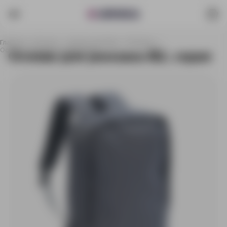
Главная
Каталог
Сумки и рюкзаки
Рюкзаки
Основа для рюкзака B2, серая
Основа для рюкзака B2, серая