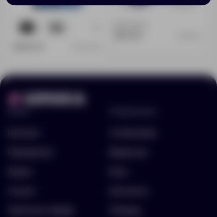
Доступно:
0
+3
0
261
281.00 ₽
4050.41
368.00 ₽
12449.40
Меню
Информация
Каталог
О компании
Портфолио
Вакансии
Акции
Блог
Услуги
Контакты
Заполнить бриф
Помощь