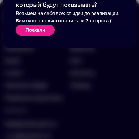
который будут показывать?
Возьмем на себя все: от идеи до реализации.
Вам нужно только ответить на 3 вопроса:)
Меню
Информация
Поехали
Каталог
О компании
Портфолио
Вакансии
Акции
Блог
Услуги
Контакты
Заполнить бриф
Помощь
Подписка на рассылку
Контакты
hello@arnika-gifts.ru
+7 (495) 023-81-13