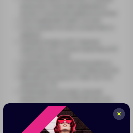
капюшоном, 2 внешними карманами на
молнии и 1 внутренним карманом на молнии
Светоотражающий элемент на спине
3 зоны нагрева: на спине, на воротнике и в
карманах
3 режима нагрева: до 45 °С (красная
подсветка), до 35 °С (синяя подсветка), до 25
°С (зеленая подсветка)
3 режима массажа разной интенсивности
Необходимый блок питания: 5 В (выход 2,1 A)
Максимальная мощность: 7,5 Вт; ток: 1,5 А;
напряжение: 5 В
Рекомендуем использовать внешний
аккумулятор не менее 5000 мАч (для него
есть дополнительный внутренний карман на
молнии)
Перед стиркой закройте USB-порт
прилагающимся силиконовым колпачком и