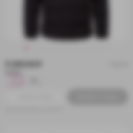
11 200.00 ₽
15123.301
Размер:
S
M
1
2
Добавить в заявку
Принимаем заказы от 100 000 Р