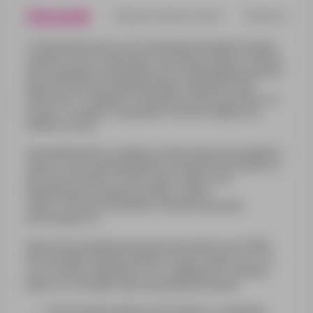
Описание
Характеристики
Нанесени
Утепленная куртка со встроенным нагревательным
элементом из углеродного волокна в области спины,
шеи и карманов. Дополнена системой вибрационного
массажа для расслабления воротниковой зоны.
Работает от внешнего аккумулятора (в комплект не
входит), подарит ощущение тепла и комфорта в
любую погоду.
Для наибольшего комфорта можно вручную выбрать
один из трех режимов работы или воспользоваться
автоматическим: после 5 минут работы на
максимальном уровне нагрева, грелка
самостоятельно перейдет в режим средней
интенсивности.
При использовании аккумулятора емкостью 10000
мАч нагревательный элемент будет работать от 6
до 12 часов в зависимости от выбранного режима
работы и температуры окружающей среды.
Утепленная куртка на молнии со съемным