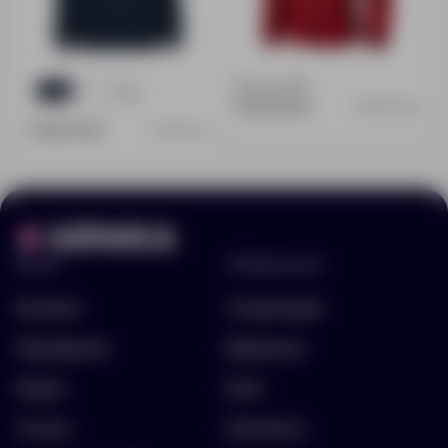
Доступно:
19
59
23
9 879.00 ₽
3930125M
2 990.00 ₽
14366.40
Меню
Информация
Каталог
О компании
Портфолио
Вакансии
Акции
Блог
Услуги
Контакты