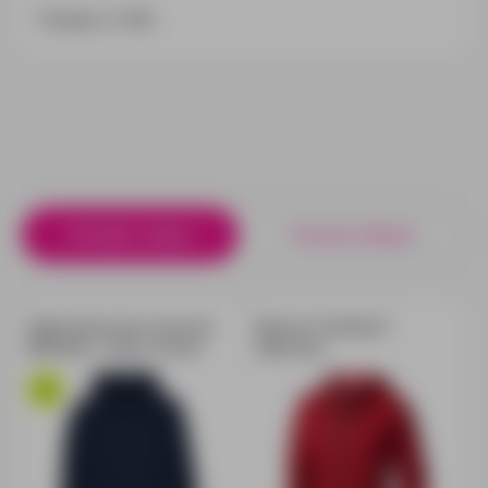
Размер: S–3XL
Похожие товары
Готовые наборы
Худи флисовое унисекс
Куртка "Labrador"
Manakin, темно-синее
мужская