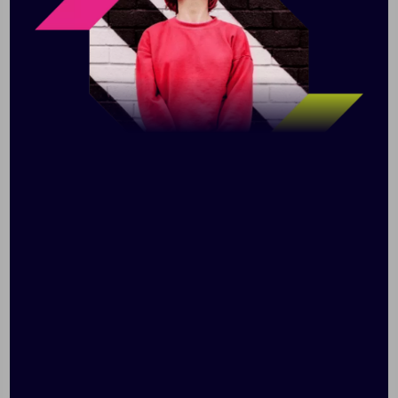
уберите шнур в карман.
Стирать вручную или в стиральной машине
при температуре до 30 °C без кондиционера.
Не используйте отбеливатели и агрессивные
моющие средства.
Не включайте обогрев, если куртка намокла.
Активация подогрева:
1. Подключите внешний аккумулятор к кабелю во
внутреннем кармане куртки.
2. Нажмите и удерживайте кнопку нагрева в течение
2-5 секунд, пока не загорится цветовой индикатор.
3. Нажмите еще раз на кнопку, чтобы выбрать
температурный режим.
4. Чтобы выключить функцию обогрева, нажмите на
кнопку и удерживайте в течение 2-5 секунд.
Активация массажа:
1. Подключите внешний аккумулятор к кабелю во
внутреннем кармане куртки.
2. Нажмите и удерживайте кнопку массажа в течение