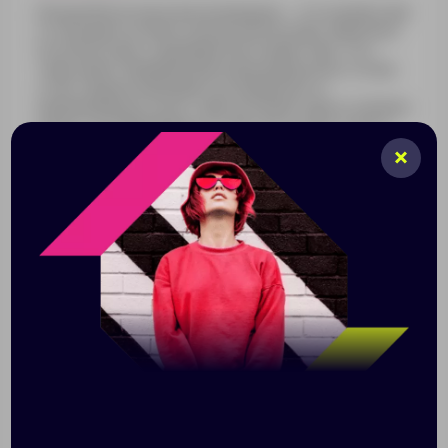
Рюкзак Brevis классической формы — это компактный
и стильный спутник в городе или поездке. Выполнен
из полиэстера с саржевым плетением твил. Эта
ткань имеет видимый диагональный рисунок, но при
этом гладкую шелковистую поверхность,
напоминающую сатин. Твил из полиэстера устойчив к
износу, не деформируется, быстро сохнет и легко
чистится.
Объем 8 л
Ткань с защитой от грязи — меньше пачкается
и легко чистится
Передний карман на молнии
Карман на молнии на спинке
2 боковых кармана
Внутренний карман
Вмещает планшет с диагональю до 10",
смартфон и другие аксессуары
Вес 300 г