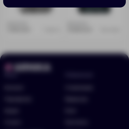
Доступно:
0
Доступно:
0
3 990.00 ₽
10 890.00 ₽
10960.10
KE3-08002
Меню
Информация
Каталог
О компании
Портфолио
Вакансии
Акции
Блог
Услуги
Контакты