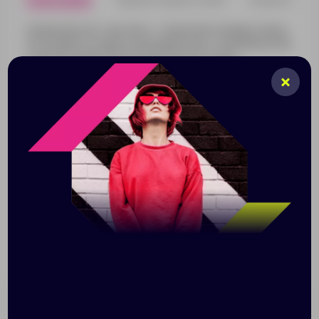
Надежный зонт-автомат: стеклопластиковые спицы
не сломаются даже в сильный ветер, а удобная ручка
с мягким покрытием не выскользнет из рук.
Идеальный баланс практичности и стиля для
повседневного использования и корпоративных
подарков. Всегда готов защитить вас от внезапного
дождя.
Зонт-автомат, 3 сложения, 8 спиц
Система антиветер
Размер хлястика 23х2 см
Ручка софт-тач
Поставляется в чехле
Размер: длина 54 см, диаметр купола 96 см, длина
в сложении 28,5 см