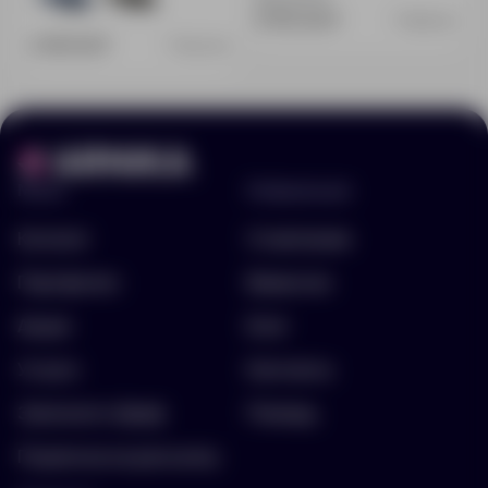
86
7
8 705.00 ₽
13885.90
2 541.00 ₽
11845.90
Меню
Информация
Каталог
О компании
Портфолио
Вакансии
Акции
Блог
Услуги
Контакты
Заполнить бриф
Помощь
Подписка на рассылку