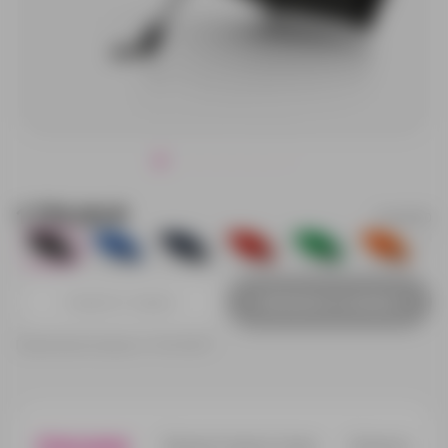
1 770.00 ₽
14518.30
2774
2654
4749
756
1384
1133
Добавить в заявку
Принимаем заказы от 100 000 Р
Описание
Характеристики
Нанесени