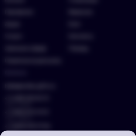
Портфолио
Вакансии
Акции
Блог
Услуги
Контакты
Заполнить бриф
Помощь
Подписка на рассылку
Контакты
hello@arnika-gifts.ru
+7 (495) 023-81-13
отдел продаж
+7 (925) 670-13-13
отдел закупок
+7 (929) 576-37-64
логист