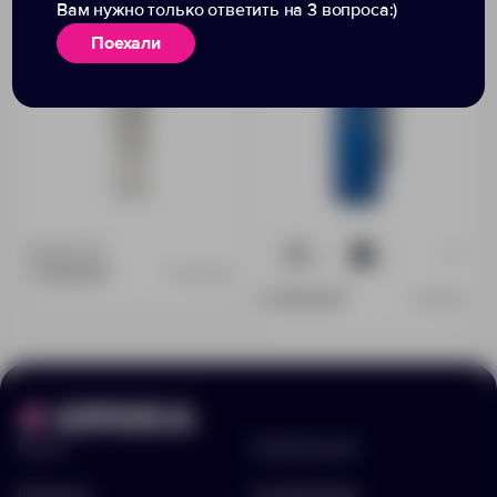
Вам нужно только ответить на 3 вопроса:)
заварки «MB Steel»
мл
Поехали
Доступно:
0
+1
4
2
3 778.30 ₽
4011.000
6 539.30 ₽
1156181
Меню
Информация
Каталог
О компании