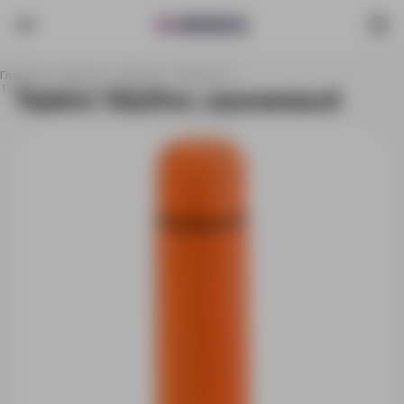
Главная
Каталог
Посуда
Термосы
Термос Skydive, оранжевый
Термос Skydive, оранжевый