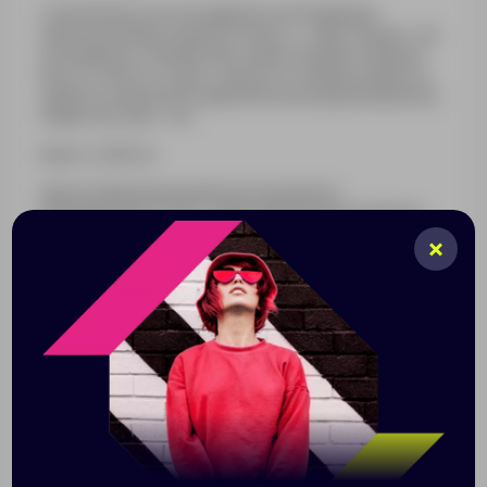
С возможностью подзарядиться бодрящим
напитком любые задачи по плечу — как в городе, так
и на природе. Компактный термос Skydive поможет
быть в тонусе и тепле, а еще его особенно приятно
держать в руке благодаря мягкому прорезиненному
покрытию софт-тач.
Емкость 500 мл.
Двухслойная вакуумная конструкция из
нержавеющей стали с завинчивающейся пробкой с
клапаном.
Изменение температуры напитка внутри закрытого
стакана:
При температуре окружающей среды +20 °С
начальная температура — 95 °С
через 6 часов — 74 °С
через 12 часов — 65 °С
через 24 часа — 40 °С
Из-за технологических особенностей процесса