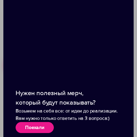
36-51 см; короб 6,5х8,6х5,3 см; мешочек 14х11,5 см
Похожие товары
Готовые наборы
Фонарик-факел
Маска для сна Relax на
Нужен полезный мерч,
LightStream, малый,
заказ
который будут показывать?
серый
Возьмем на себя все: от идеи до реализации.
Вам нужно только ответить на 3 вопроса:)
Поехали