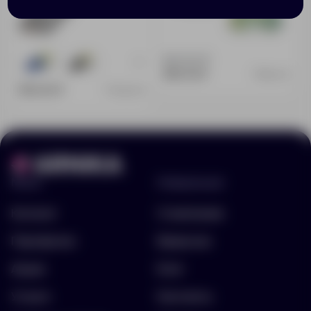
Доступно:
0
+1
284
4578
439.00 ₽
18941.01
390.00 ₽
10420.10
Меню
Информация
Каталог
О компании
Портфолио
Вакансии
Акции
Блог
Услуги
Контакты