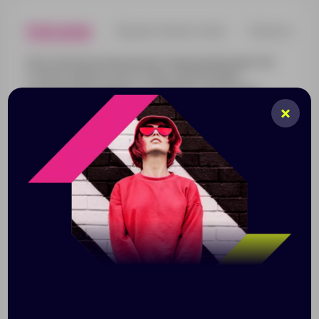
Описание
Характеристики
Нанесени
Многофункциональный светодиодный фонарь Klar
отлично держится на голове, обеспечивая
оптимальный комфорт, и подойдет для ночных
прогулок или пробежек. Его также можно закрепить
на велосипед или подвесить внутри палатки,
предварительно сложив в пластиковый футляр, и
использовать в качестве подсветки для выполнения
бытовых задач.
Три варианта использования: налобный
фонарь, кемпинговый фонарь, велосипедный
фонарь;
Световой поток до 120 лм;
Работает от 3 батареек типа ААА 1,5 В (в
комплект не входят).
Поставляется в тканевом мешке.
Размер: фонарик 5,7х4х3,8 см, окружность резинки