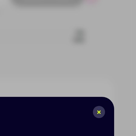
Р
706
1008
т легко и быстро справиться с