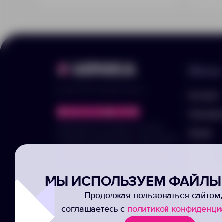
Меню
© 2025 ООО «Арника-Гифтс»
Каталог
Портфо
Продолжая пользоваться сайтом,
Акции
отправляя информацию через формы,
вы подтвержаете своё согласие на
Услуги
обработку ваших персональных данных
Заполни
МЫ ИСПОЛЬЗУЕМ ФАЙЛЫ 
Подписк
Продолжая пользоваться сайтом,
соглашаетесь с
политикой конфиденци