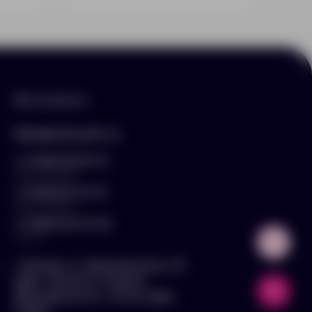
Контакты
hello@arnika-gifts.ru
+7 (495) 023-81-13
отдел продаж
+7 (925) 670-13-13
отдел закупок
+7 (929) 576-37-64
логист
г. Москва, ул. Дмитровское ш., 81,
офис ¾ (вход со стороны
Дмитровского ш., 3 этаж, офис
слева)