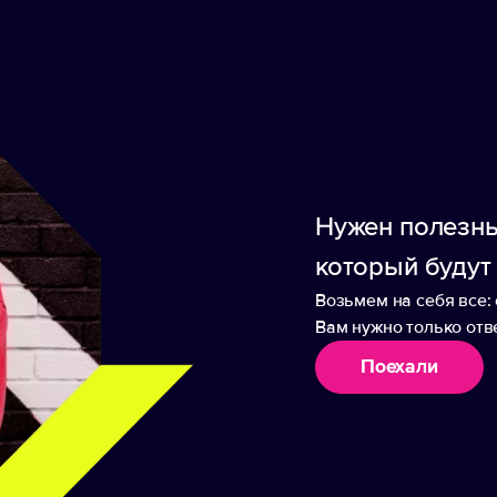
ие вкрутится в пробку, нажмите верхнюю — и бу
ложен нож для фольги.
 (в комплект не входят).
й упаковке.
а: 6x6x27,7 см
Нужен полезны
который будут
Возьмем на себя все: 
Вам нужно только отве
Поехали
аборы