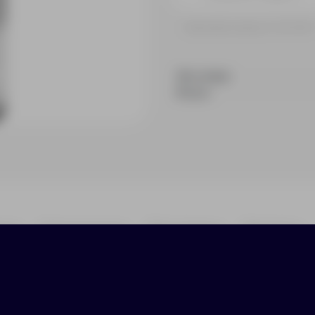
Принимаем заказы от 100 000 
На складе
В пути
ики
Нанесение
Доставка
Оплата
енимый помощник для ценителей вина. Позволяе
рыть бутылку.