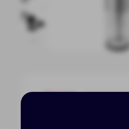
Описание
Характерист
Электрический штопор — незам
пробкой любой прочности и отк