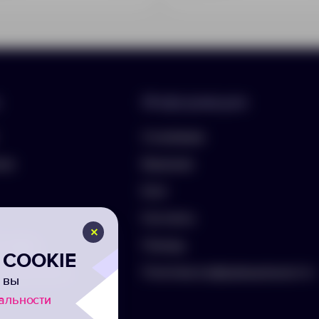
Информация
О компании
лио
Вакансии
Блог
Контакты
ть бриф
Помощь
COOKIE
а на рассылку
Политика конфиденциальности
 вы
альности