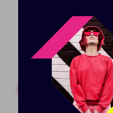
Нажмите нижнюю кнопку, и лезв
В верхней части корпуса распо
Работает от 4 батареек типа АА
Мощность: 3 Вт
Поставляется в индивидуально
Размер: 5,4х5,1х26,7 см; упаковк
Похожие товары
Готовые н