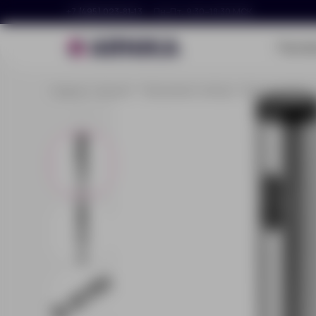
+7 (495) 023-81-13
Пн–Пт, 9:30–18:30 МСК
Портф
Главная
Каталог
Праздники и наборы
Барные наборы