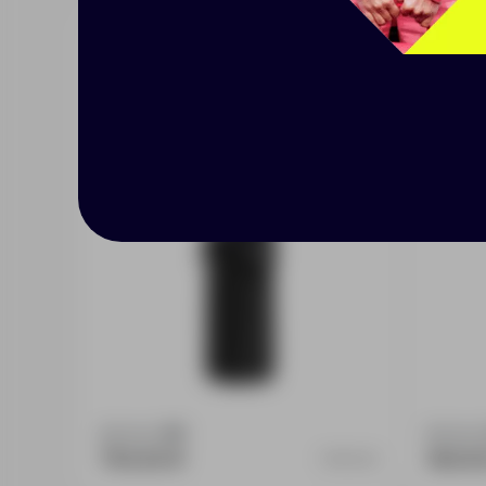
Охлаждающий рукав
Чехол
Venerdi, черный
ершик
Доступно:
292
Доступно
754.00 ₽
160.0
6919.30