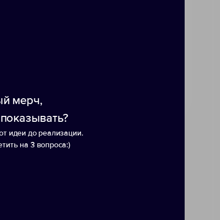
тылка будет открыта.
й мерч,
 показывать?
от идеи до реализации.
тить на 3 вопроса:)