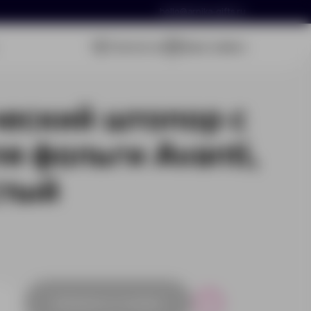
hello@arnika-gifts.ru
Связаться
Ваша заявка
еский штопор с
я фольги Avanti,
стый
Добавить в заявку