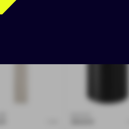
 для трубочки и
Пробка для бутылки 
а Mellow
Keeper, вакуумная, ч
:
20
Доступно:
0
0 ₽
350.00 ₽
12155