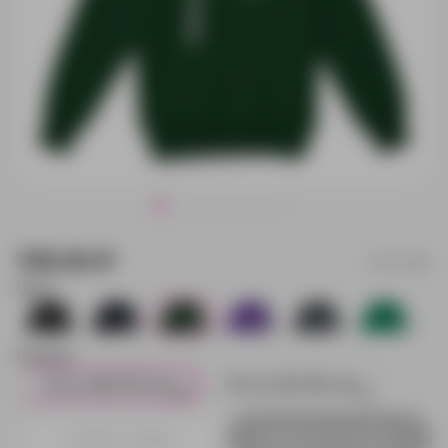
745.00 ₽
11147.904
Цвет:
6
32
58
65
44
15
Размер:
12 лет (142-152 см)
14 лет (154-164 см)
58
20
Добавить в заявку