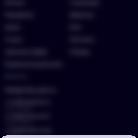
Каталог
О компании
Портфолио
Вакансии
Акции
Блог
Услуги
Контакты
Заполнить бриф
Помощь
Подписка на рассылку
Контакты
hello@arnika-gifts.ru
+7 (495) 023-81-13
отдел продаж
+7 (925) 670-13-13
отдел закупок
+7 (929) 576-37-64
логист