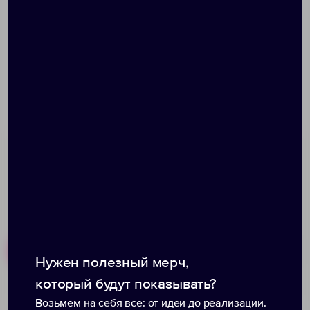
B
45
49
53
C
41
44
48
Допускаются отклонения в 5% от указанных
параметров по размеру и цвету.
Размер: 6–14 лет
Похожие товары
Готовые наборы
Нужен полезный мерч,
который будут показывать?
Возьмем на себя все: от идеи до реализации.
Свитшот унисекс Delta,
Толстовка «Arora»