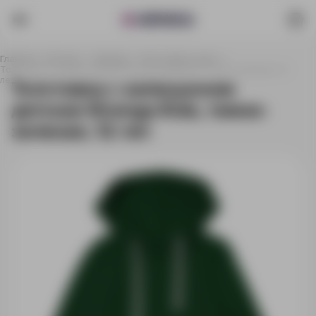
Главная
Каталог
Одежда
Толстовки и худи
Толстовка с капюшоном детская Kirenga Kids, темно-зеленая, 12
лет
Толстовка с капюшоном
детская Kirenga Kids, темно-
зеленая, 12 лет