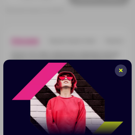
Принимаем заказы от 100 000 Р
Описание
Характеристики
Нанесени
Легкая толстовка с капюшоном и карманом-кенгуру.
Манжеты и низ изделия выполнены резинкой 2х2.
Внутренняя сторона без начеса.
6 лет
8 лет
10 лет
Таблица размеров, см
106-116 см
118-128 см
130-140 
A
33
37
41