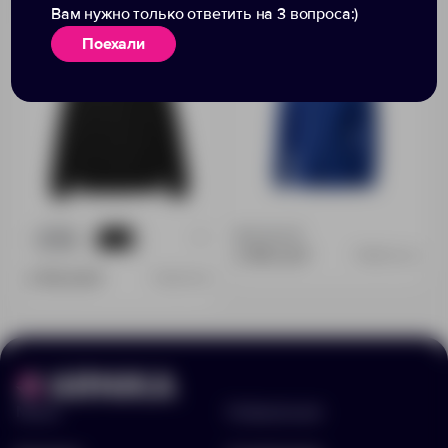
Вам нужно только ответить на 3 вопроса:)
черный
детская с капюшоном
Поехали
Доступно:
0
+1
1
17
2 785.52 ₽
3821344.8
2 750.00 ₽
16275.30
Меню
Информация