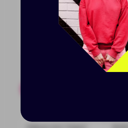
A
46
49
52
55
B
67
71
72
73
Допускаются отклонения в 5% от указа
Размер: XS–XXL
Похожие товары
Готовые н
Рубашка поло "Calgary"
Футбо