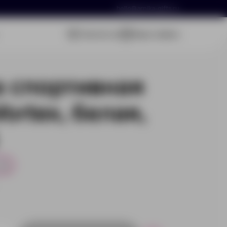
hello@arnika-gifts.ru
Связаться
Ваша заявка
 спортивная
ortex, белая,
4