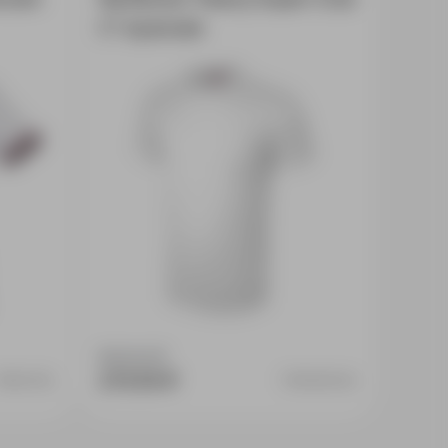
C" мужская
Доступно:
0
273.55 ₽
3802701L
3100501CM