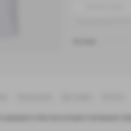
Принимаем заказы от 100 000 
На складе
ики
Нанесение
Доставка
Оплата
з дышащего и быстросохнущего материала. Прия