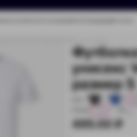
олио
Услуги
Каталог
О компании
Блог
Помощь
Бриф
Контакты
вная унисекс Vortex, белая, размер S
Артикул:
04787102S
Футболка
унисекс V
размер S
Цвет:
10
22
Размер:
S
XXL
4
15
495.00 ₽