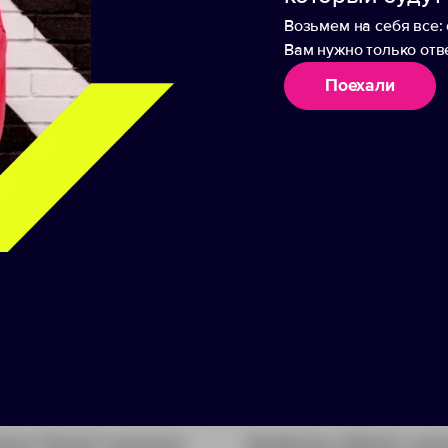
58
61
Возьмем на себя все: 
74
75
Вам нужно только отве
нных параметров по размеру и цвету
Поехали
аборы
лка "Sarek" мужская
Футболка «Elbert» же