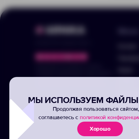
Меню
© 2025 ООО «Арника-Гифтс»
Каталог
Портфо
Продолжая пользоваться сайтом,
Акции
отправляя информацию через формы,
вы подтвержаете своё согласие на
Услуги
обработку ваших персональных данных
Заполни
МЫ ИСПОЛЬЗУЕМ ФАЙЛЫ 
Подписк
Продолжая пользоваться сайтом,
соглашаетесь с
политикой конфиденци
Хорошо