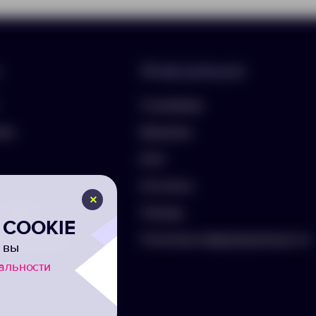
Информация
О компании
лио
Вакансии
Блог
Контакты
ть бриф
Помощь
COOKIE
а на рассылку
Политика конфиденциальности
 вы
альности