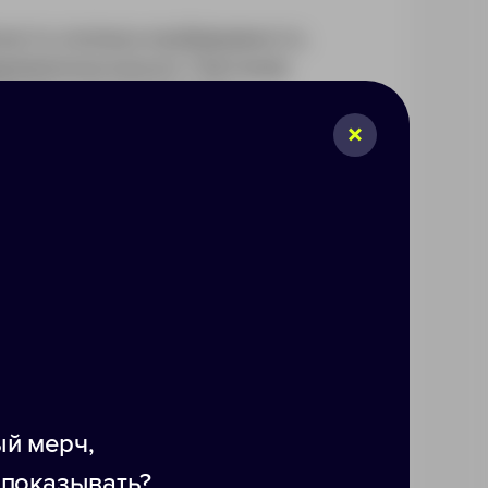
кость хлопка и неубиваемость
евременном износе. Плетение
chwear одинаково круто
й мерч,
 показывать?