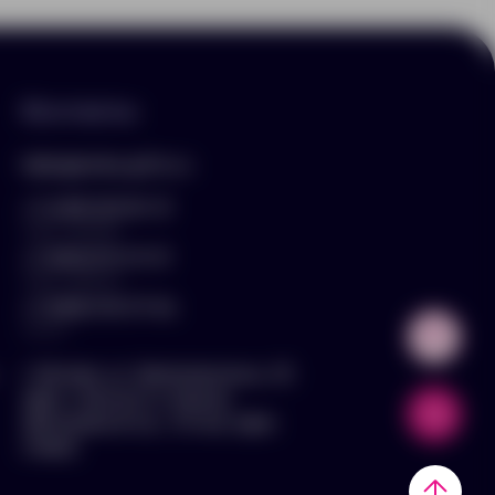
Контакты
hello@arnika-gifts.ru
+7 (495) 023-81-13
отдел продаж
+7 (925) 670-13-13
отдел закупок
+7 (929) 576-37-64
логист
г. Москва, ул. Дмитровское ш., 81,
офис ¾ (вход со стороны
Дмитровского ш., 3 этаж, офис
слева)