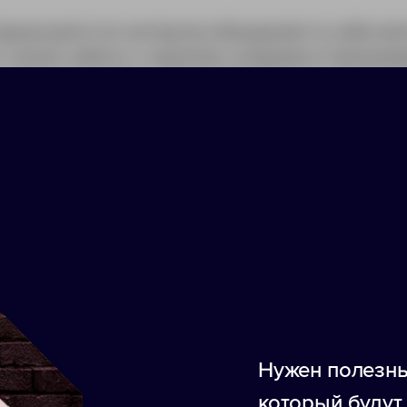
риал рипстоп-интерлок объединяет в себе мяг
т, можно забыть о зацепках, разрывах и прежд
а заметную клетку: премиальный вид в стиле te
ороде.
 (с дополнительной вставкой)
овывало движения
риала
Нужен полезны
XL
XXL
который будут