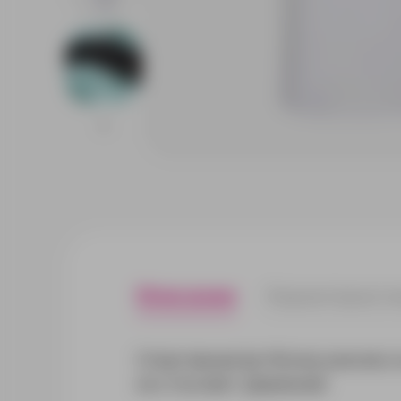
Описание
Характерист
Cпортивная футболка унисекс и
не стесняет движений.