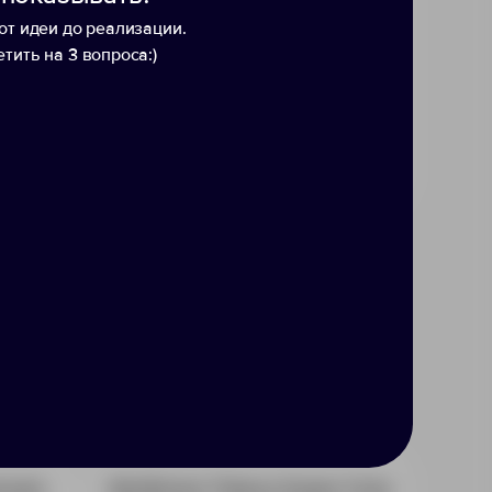
от идеи до реализации.
тить на 3 вопроса:)
нская
Футболка "Heavy Super Club
Футбо