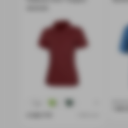
женская
Доступно
+5
38
76
70
1 460.
3 036.77 ₽
38081242XL