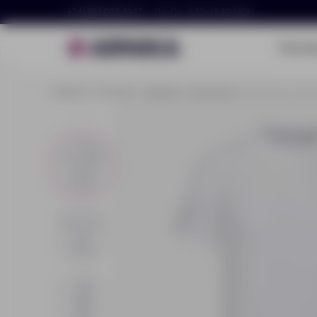
+7 (495) 023-81-13
Пн–Пт, 9:30–18:30 МСК
Портф
Главная
Каталог
Одежда
Футболки
Футболка спорти