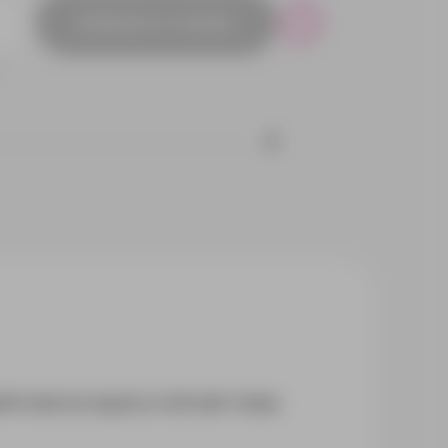
Добавить в заявку
Р
4
тная на ощупь и легкая ткань