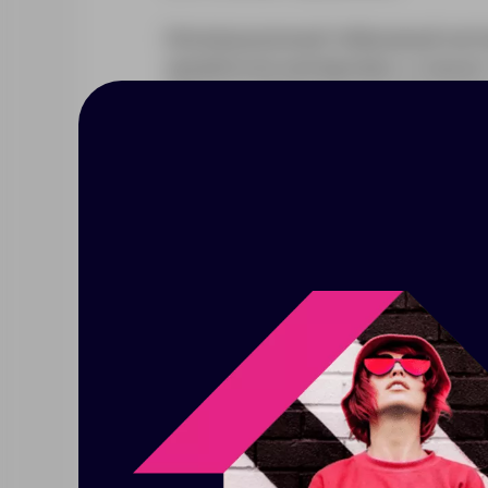
Инновационный гибридный мате
армейской экипировки, а значи
рипстоп образует на ткани едв
смотрится и в спортзале, и в г
Модель с боковыми швами
Рукава-реглан анатомического кроя
Плоские швы, чтобы ничего не ск
Укрепляющая тесьма по вороту
Ворот выполнен из основного мате
Таблица размеров, см
XS
S
M
L