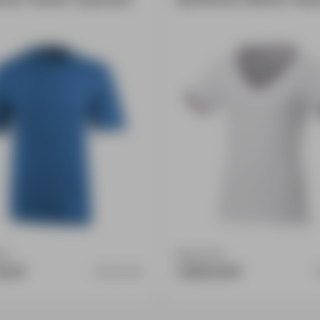
:
0
Доступно:
0
52 ₽
1 829.00 ₽
3802053XL