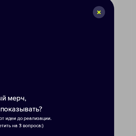
й мерч,
 показывать?
от идеи до реализации.
тить на 3 вопроса:)