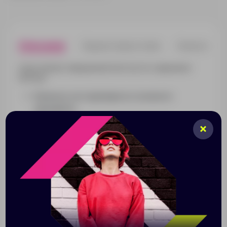
Описание
Характеристики
Нанесени
Худи унисекс повышенной плотности с карманом-
кенгуру.
Капюшон на подкладке из основного
материала.
Манжеты и низ изделия выполнены
резинкой 2х2.
Внутренняя сторона без начеса.