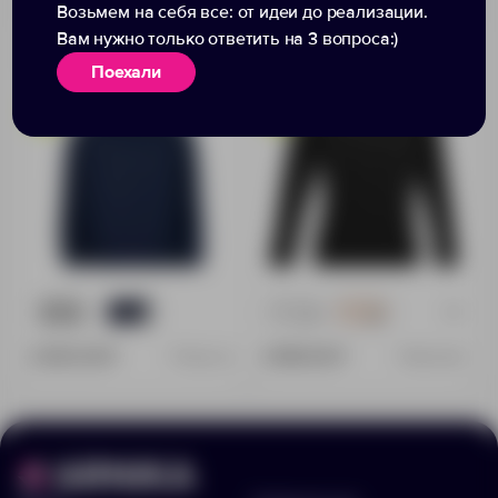
Возьмем на себя все: от идеи до реализации.
Вам нужно только ответить на 3 вопроса:)
Толстовка Kulonga Terry,
Толстовка женская Sully
темно-синяя
Women, черная
Поехали
+5
25
37
9
29
2 600.00 ₽
2 444.00 ₽
11546.40
03104312