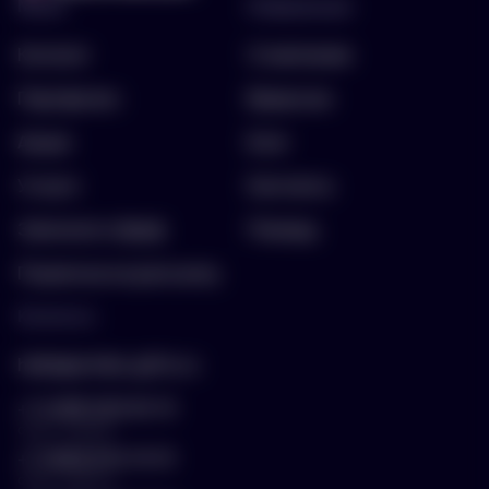
Меню
Информация
Каталог
О компании
Портфолио
Вакансии
Акции
Блог
Услуги
Контакты
Заполнить бриф
Помощь
Подписка на рассылку
Контакты
hello@arnika-gifts.ru
+7 (495) 023-81-13
отдел продаж
+7 (925) 670-13-13
отдел закупок