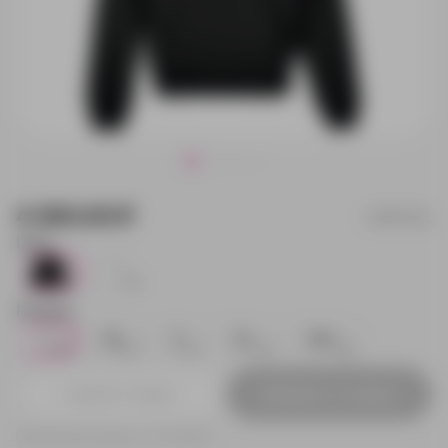
4 300.00 ₽
03813312L
Цвет:
19
12
Размер:
L
M
S
XL
XXL
19
19
12
16
23
Добавить в заявку
Принимаем заказы от 100 000 Р