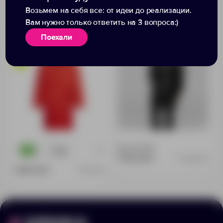
Возьмем на себя все: от идеи до реализации.
Вам нужно только ответить на 3 вопроса:)
Дождевик унисекс
Дождевик «Только
Поехали
Rainman Strong, красный
свистни», черный
Доступно:
18
+4
70
253
1 756.00 ₽
70490.30
1 240.00 ₽
11123.50