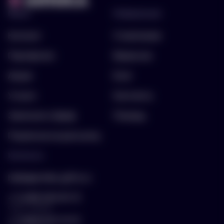
Меню
Информация
Каталог
О компании
Портфолио
Вакансии
Акции
Блог
Услуги
Контакты
Заполнить бриф
Помощь
Подписка на рассылку
Контакты
hello@arnika-gifts.ru
+7 (495) 023-81-13
отдел продаж
+7 (925) 670-13-13