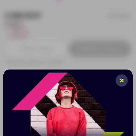
4 260.00 ₽
01171894XS
Размер:
XS
9
Добавить в заявку
Принимаем заказы от 100 000 Р
Описание
Характеристики
Нанесени
Подкладка - сетка из 100% полиэстера.
Молния контрастного цвета.
Липучка по низу внутренней стороны спинки
облегчает нанесение логотипа.