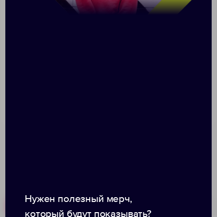
Таблица размеров, см
S
M
L
XL
XXL
3XL
A
55
58
61
64
67
70
B
70
72
74
76
78
80
Допускаются отклонения в 5% от указанных
параметров по размеру и цвету.
Нужен полезный мерч,
Похожие товары
Готовые наборы
который будут показывать?