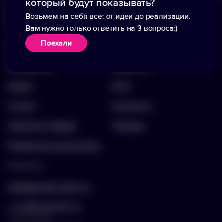
который будут показывать?
Возьмем на себя все: от идеи до реализации.
Меню
Информация
Вам нужно только ответить на 3 вопроса:)
Поехали
Каталог
О компании
Портфолио
Вакансии
Акции
Блог
Услуги
Контакты
Заполнить бриф
Помощь
Подписка на рассылку
Контакты
hello@arnika-gifts.ru
+7 (495) 023-81-13
отдел продаж