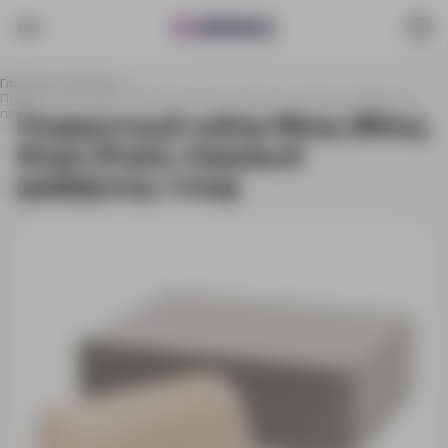
Главная
Каталог
Подарочный набор Мизу (Mizu), Фадо (Fado), бежевый (диффузор,
плед)
Подарочный набор Мизу (Mizu),
Фадо (Fado), бежевый
(диффузор, плед)