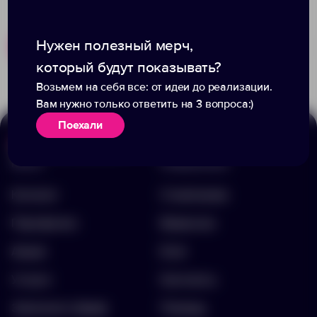
Нужен полезный мерч,
Похожие товары
Готовые наборы
который будут показывать?
Возьмем на себя все: от идеи до реализации.
Вам нужно только ответить на 3 вопроса:)
Поехали
Меню
Информация
Каталог
О компании
Портфолио
Вакансии
Акции
Блог
Услуги
Контакты
Заполнить бриф
Помощь