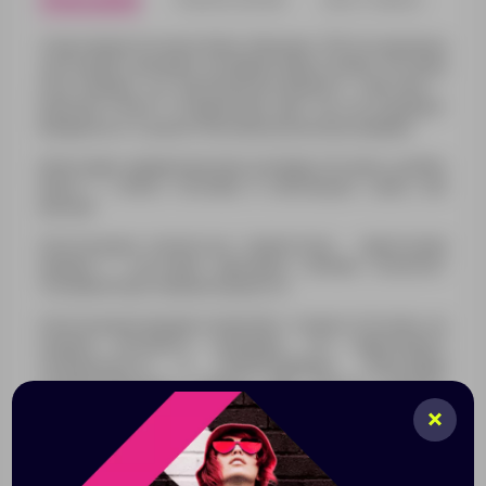
Спортивная бутылка Флип объемом 700 мл идеальна
для людей, ведущих активный образ жизни. Бутылка
изготовлена из высококачественного пластика –
Eastman Tritan™ с покрытием софт тач, не содержит
Бисфенол А, а значит безопасна в использовании.
Благодаря универсальному размеру бутылку удобно
брать с собой, положив в небольшую сумку или
рюкзак.
Конструкция полностью герметична - практичная
крышка с системой фиксации клапана исключит
случайное протекание жидкости.
Конструкция крышки позволяет открыть бутылку, не
касаясь питьевого горлышка, что гарантирует
гигиеничность в использовании. Благодаря
полупрозрачному корпусу вам всегда понятно,
сколько жидкости осталось в бутылке.
Благодаря универсальному размеру бутылку удобно
брать с собой, положив в небольшую сумку или
рюкзак.