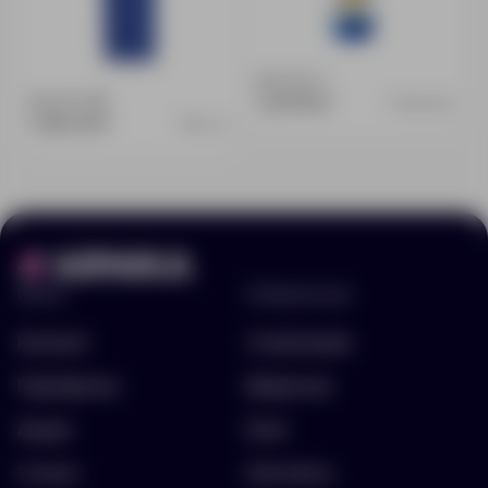
Доступно:
1
Доступно:
18
1 227.00 ₽
10031400
1 296.00 ₽
584.40
Меню
Информация
Каталог
О компании
Портфолио
Вакансии
Акции
Блог
Услуги
Контакты