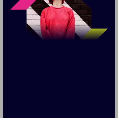
Конструкция полностью герметична - практичная
крышка с системой фиксации клапана исключит
случайное протекание жидкости.
Конструкция крышки позволяет открыть бутылку, не
касаясь питьевого горлышка, что гарантирует
гигиеничность в использовании. Благодаря
полупрозрачному корпусу вам всегда понятно,
сколько жидкости осталось в бутылке.
Объем: 700 мл
Откидная крышка с кнопкой
Надежная фиксация крышки
Мягкая силиконовая поилка
Пластик Eastman Tritan™
Не содержит Бисфенол А