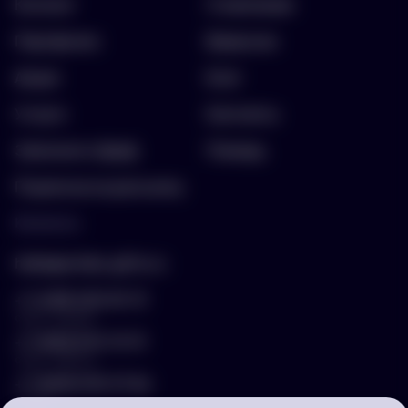
Каталог
О компании
Портфолио
Вакансии
Акции
Блог
Услуги
Контакты
Заполнить бриф
Помощь
Подписка на рассылку
Контакты
hello@arnika-gifts.ru
+7 (495) 023-81-13
отдел продаж
+7 (925) 670-13-13
отдел закупок
+7 (929) 576-37-64
логист