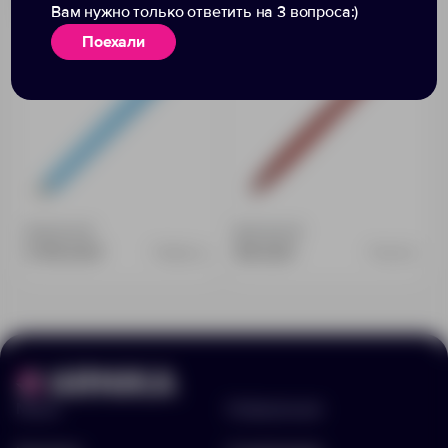
Вам нужно только ответить на 3 вопроса:)
Primina, голубая
шариковая «Леннон»
Поехали
Доступно:
0
Доступно:
0
4 750.00 ₽
106.32 ₽
15533.44
11275.11
Меню
Информация