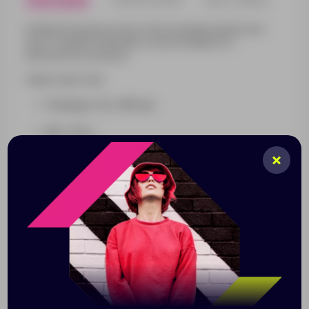
Изящная модель ручки с многогранным корпусом –
шесть граней позволяют ручке комфортно
располагаться в руке.
Характеристики:
Размеры: 10 х 140 мм
Вес: 18 гр
Корпус: алюминий, покрытие софт-тач
Отделка: хромированные детали;
функциональный, надежный клип
Механизм подачи стержня: нажимной
Цвет чернил: синий, Документал, Германия
Стержень: шариковый, тип "Паркер"