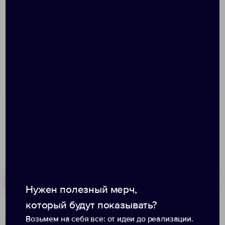
Толщина пишущего узла: 1 мм
Длина письма: ручка рассчитана на 1000м
непрерывного письма
При гравировке вскрывается серым
Размеры товара:
Похожие товары
Готовые наборы
Нужен полезный мерч,
который будут показывать?
Возьмем на себя все: от идеи до реализации.
Вечная ручка Forever
Ручка металлическая