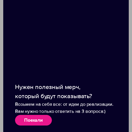
Размер: 400 х 40 х 290 мм
Вес: 310 г
Подходит для ноутбука с диагональю до 15,6
дюймов
Объем: около 5 литров
Упаковка: Прозрачная пленка
Оригинальный шильд c логотипом
Портобелло
Нужен полезный мерч,
Размеры товара:
который будут показывать?
Возьмем на себя все: от идеи до реализации.
Вам нужно только ответить на 3 вопроса:)
Поехали