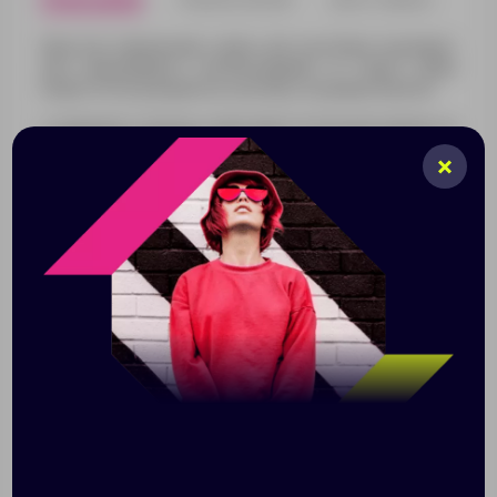
Простая лаконичная сумка для ноутбука подойдет
для ежедневного использования. В такой сумке
поместятся документы, ноутбук, и нужные мелочи.
С внешней стороны сумки вместительный карман на
молнии для мелочей.
Основное отделение для ноутбука с диагональю до
15,6 дюймов оснащено мягкими вставками для
защиты при транспортировке. В комплекте удобный
регулируемый плечевой ремень. Крепкие ручки и
съемный плечевой ремень обеспечивают комфорт
при носке.
Характеристики:
внешний материал: полиэстер 300D
внутренний материал: полиэстер 210D
Рекомендация по уходу: только ручная стирка
щадящими средствами до 30°С