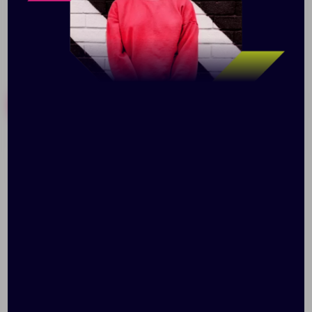
Похожие товары
Готовые наборы
Складной зонт
Зонт складной
rainVestment, темно-
Carbonsteel Magic,
синий меланж
темно-синий