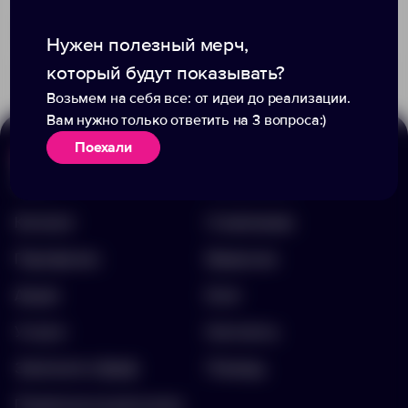
Доступно:
0
Доступно:
0
2 250.00 ₽
3 895.00 ₽
7675.40
11859.40
Нужен полезный мерч,
который будут показывать?
Возьмем на себя все: от идеи до реализации.
Вам нужно только ответить на 3 вопроса:)
Поехали
Меню
Информация
Каталог
О компании
Портфолио
Вакансии
Акции
Блог
Услуги
Контакты
Заполнить бриф
Помощь
Подписка на рассылку