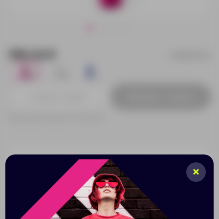
785.23 ₽
UM5606S140
152
26
1
Добавить в заявку
Принимаем заказы от 100 000 Р
Описание
Характеристики
Нанесени
Складной механический зонт с чехлом. Серебристая
ручка, спицы и наконечник. Диаметр 95 см.