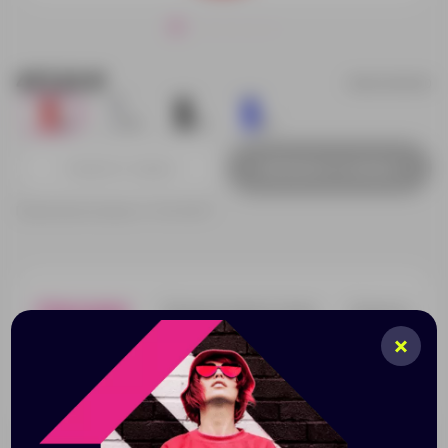
417.23 ₽
MD4036S160
183
65
310
227
Добавить в заявку
Принимаем заказы от 100 000 Р
Описание
Характеристики
Нанесени
Спортивная бутылка 840 мл. емкость. Черная
завинчивающаяся крышка с дозатором. доступны в
различных цветах.