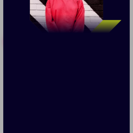
Похожие товары
Готовые наборы
Спортивный шейкер
Бутылка для спорта
Classic V2 Full Color,
Industry, морская
фиолетовый (сливовый)