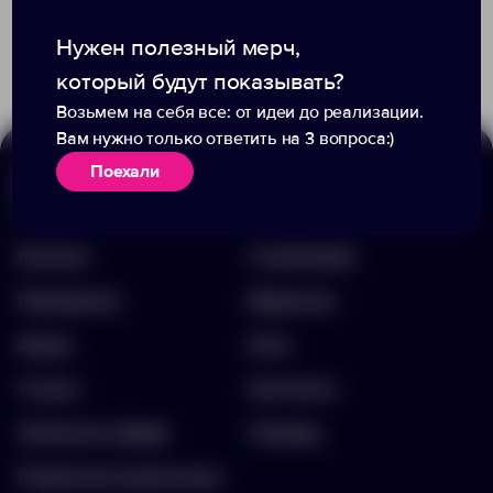
Доступно:
0
Доступно:
41
1 390.00 ₽
1 021.00 ₽
13364.77
71366.40
Нужен полезный мерч,
который будут показывать?
Возьмем на себя все: от идеи до реализации.
Вам нужно только ответить на 3 вопроса:)
Поехали
Меню
Информация
Каталог
О компании
Портфолио
Вакансии
Акции
Блог
Услуги
Контакты
Заполнить бриф
Помощь
Подписка на рассылку