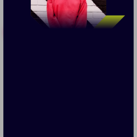
Похожие товары
Готовые наборы
Бутылка для питья
Складная бутылка
«Hardy»
«Твист»
Доступно:
0
+2
1
103
413.23 ₽
10029402