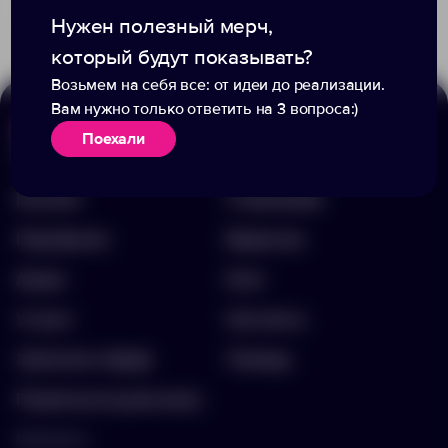
1 389.00 ₽
840002
Нужен полезный мерч,
который будут показывать?
Возьмем на себя все: от идеи до реализации.
Вам нужно только ответить на 3 вопроса:)
Поехали
Меню
Информация
Каталог
О компании
Портфолио
Вакансии
Акции
Блог
Услуги
Контакты
Заполнить бриф
Помощь
Подписка на рассылку
Контакты