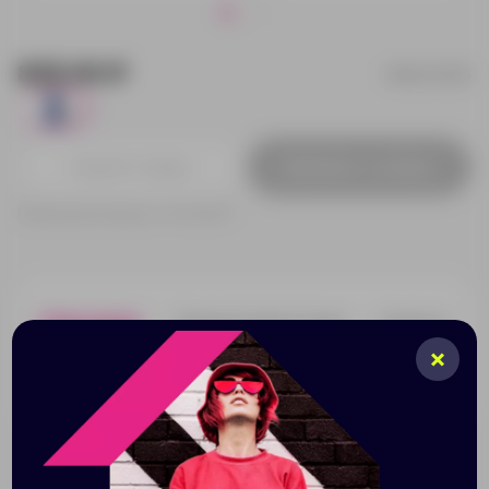
825.00 ₽
MD4011S105
3
Добавить в заявку
Принимаем заказы от 100 000 Р
Описание
Характеристики
Нанесени
Матовая бутылка из нержавеющей стали 304 с
завинчивающейся крышкой. Емкость 630 мл.