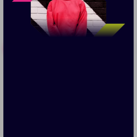
Похожие товары
Готовые наборы
Набор мерных ложек
Пищевой контейнер
«Food»