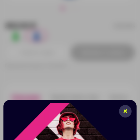
363.00 ₽
FI4131S105
1
4
Добавить в заявку
Принимаем заказы от 100 000 Р
Описание
Характеристики
Нанесени
Сумка для сэндвичей из цветного ПВХ с застежкой-
молнией. Алюминиевая изотермическая внутренняя
обшивка. Практичная ручка для переноски в
комплекте.