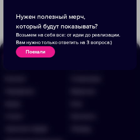
Доступно:
0
279.12 ₽
Доступно:
0
11290300
Нужен полезный мерч,
2 201.30 ₽
11293500
который будут показывать?
Возьмем на себя все: от идеи до реализации.
Вам нужно только ответить на 3 вопроса:)
Поехали
Меню
Информация
Каталог
О компании
Портфолио
Вакансии
Акции
Блог
Услуги
Контакты
Заполнить бриф
Помощь