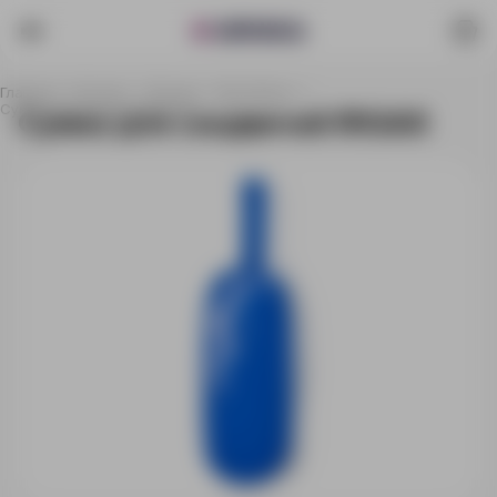
Главная
Каталог
Посуда
Ланчбоксы
Сумка для сэндвичей RIGAX
Сумка для сэндвичей RIGAX