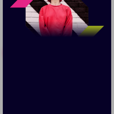
прозрачной, матовой и полностью полированной.
Похожие товары
Готовые наборы
Ручка шариковая Nature
Ручка шариковая Raja
Plus Matt, белая
Shade, синяя