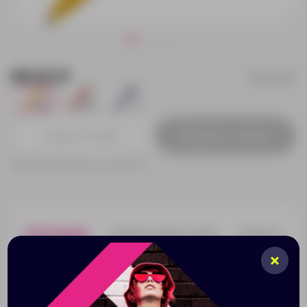
68.62 ₽
ds3tpp-06
3160
1002
13
Добавить в заявку
Принимаем заказы от 100 000 Р
Описание
Характеристики
Нанесени
Серия DS3 – это ручки с поворотным механизмом и
сменным стержнем. Коллекция представлена в
восемнадцати разных базовых цветах и сочетаниях
цветов с разными поверхностями: инеевидной,