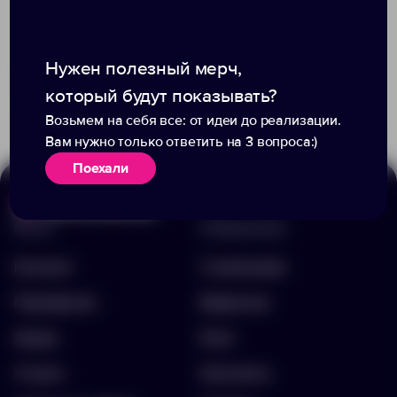
Нужен полезный мерч,
Доступно:
0
495
764
188.00 ₽
12796.60
который будут показывать?
219.00 ₽
378.40
Возьмем на себя все: от идеи до реализации.
Вам нужно только ответить на 3 вопроса:)
Поехали
Меню
Информация
Каталог
О компании
Портфолио
Вакансии
Акции
Блог
Услуги
Контакты