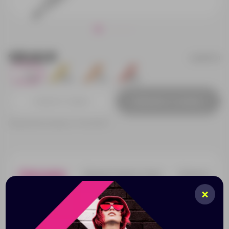
125.62 ₽
ds3tff-01
154
1010
218
6494
Добавить в заявку
Принимаем заказы от 100 000 Р
Описание
Характеристики
Нанесени
Серия DS3 – это ручки с поворотным механизмом и
сменным стержнем. Коллекция представлена в
восемнадцати разных базовых цветах и сочетаниях
цветов с разными поверхностями: инеевидной,