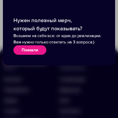
Нужен полезный мерч,
Доступно:
382
+6
19478
4088
78.00 ₽
11337.20
который будут показывать?
28.20 ₽
7522.67
Возьмем на себя все: от идеи до реализации.
Вам нужно только ответить на 3 вопроса:)
Поехали
Меню
Информация
Каталог
О компании
Портфолио
Вакансии
Акции
Блог
Услуги
Контакты