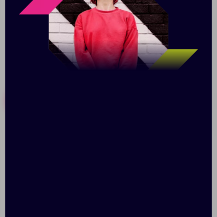
прозрачной, матовой и полностью полированной.
Похожие товары
Готовые наборы
Ручка шариковая Swiper,
Ручка шариковая Crest,
фиолетовая с белым
оранжевая