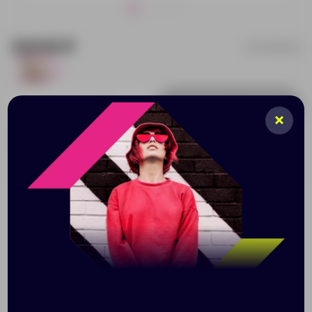
324.16 ₽
BO7558S129
3
Добавить в заявку
Принимаем заказы от 100 000 Р
Описание
Характеристики
Нанесени
Эко-косметичка из хлопка и джута плотностью 180 г/
м² натурального цвета с нижней частью и язычком из
джута и застежкой-молнией в тон.