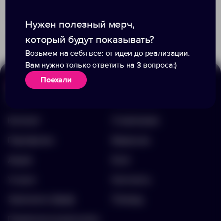
Доступно:
0
Доступно:
0
1 956.00 ₽
259.00 ₽
33406.15
230
Нужен полезный мерч,
который будут показывать?
Возьмем на себя все: от идеи до реализации.
Вам нужно только ответить на 3 вопроса:)
Поехали
Меню
Информация
Каталог
О компании
Портфолио
Вакансии
Акции
Блог
Услуги
Контакты
Заполнить бриф
Помощь
Подписка на рассылку