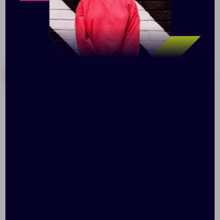
Похожие товары
Готовые наборы
Футляр для карточек
Футляр для визиток
inCase, серый с
Aluminum
бордовым