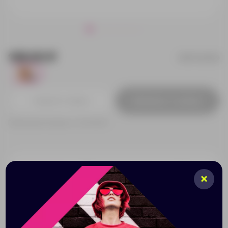
149.00 ₽
BO7545S129
499
Добавить в заявку
Принимаем заказы от 100 000 Р
Описание
Характеристики
Нанесени
Кошелек из натуральной пробки с серебристым
кольцом на застежке-молнии.