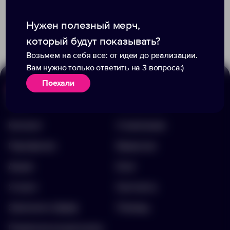
Доступно:
2788
807.00 ₽
11594.10
+3
0
261
Нужен полезный мерч,
368.00 ₽
12449.10
который будут показывать?
Возьмем на себя все: от идеи до реализации.
Вам нужно только ответить на 3 вопроса:)
Поехали
Меню
Информация
Каталог
О компании
Портфолио
Вакансии
Акции
Блог
Услуги
Контакты
Заполнить бриф
Помощь
Подписка на рассылку