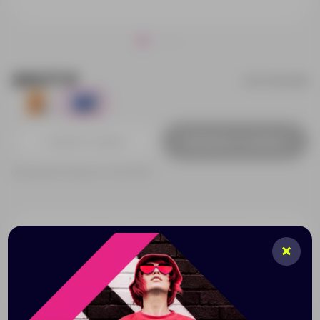
269.77 ₽
BO7528S2998
385
153
Добавить в заявку
Принимаем заказы от 100 000 Р
Описание
Характеристики
Нанесени
Детский складной рюкзак из мягкого полиэстера
190T. Чехол с изображением животных.