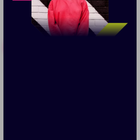
Похожие товары
Готовые наборы
Рюкзак Reliable, серый
Рюкзак-мешок Melango,
серый