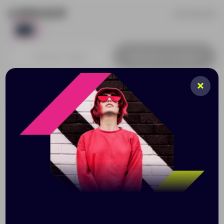
2 879.53 ₽
BO7198S1255
26
Добавить в заявку
Принимаем заказы от 100 000 Р
Описание
Характеристики
Нанесени
Многофункциональная сумка из RPET 300D с
эффектным дизайном. 30 литров. Основное
отделение и передний карман на молнии. Сетчатый
боковой карман. В комплекте регулируемый плечевой
ремень.