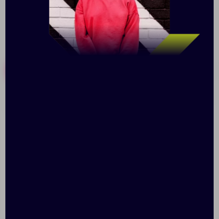
Похожие товары
Готовые наборы
Рюкзак детский Toffee
Рюкзак детский Kiddo,
синий с голубым
Доступно:
0