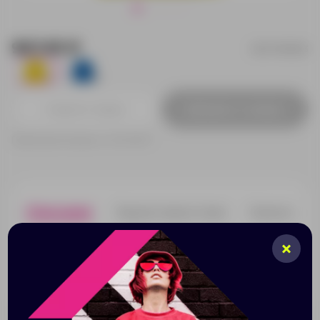
967.45 ₽
BO71589003
4
19
Добавить в заявку
Принимаем заказы от 100 000 Р
Описание
Характеристики
Нанесени
Базовый рюкзак из прочной ткани. Двойной плечевой
ремень и контрастная ручка. Два кармана: основной и
один спереди с молниями, клапанами и бегунками в
тон