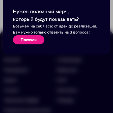
1 301.00 ₽
12644
885
1051
Нужен полезный мерч,
850.00 ₽
17312.01
который будут показывать?
Возьмем на себя все: от идеи до реализации.
Вам нужно только ответить на 3 вопроса:)
Поехали
Меню
Информация
Каталог
О компании
Портфолио
Вакансии
Акции
Блог
Услуги
Контакты
Заполнить бриф
Помощь
Подписка на рассылку