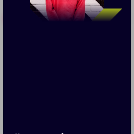
Похожие товары
Готовые наборы
Холщовая сумка «Леон»,
Сумка для покупок
черная
Torbica Color, красная
Доступно:
15
Доступно:
0
900.00 ₽
248.00 ₽
70143.30
13814.50