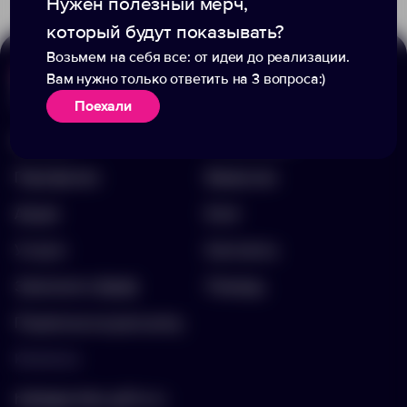
Нужен полезный мерч,
который будут показывать?
Возьмем на себя все: от идеи до реализации.
Вам нужно только ответить на 3 вопроса:)
Меню
Информация
Поехали
Каталог
О компании
Портфолио
Вакансии
Акции
Блог
Услуги
Контакты
Заполнить бриф
Помощь
Подписка на рассылку
Контакты
hello@arnika-gifts.ru