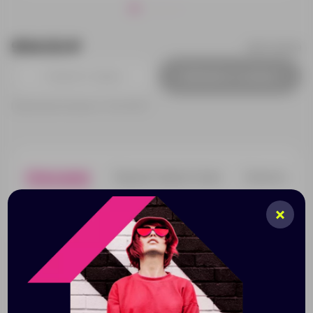
954.53 ₽
BO7148S129
Добавить в заявку
Принимаем заказы от 100 000 Р
Описание
Характеристики
Нанесени
Сумка из натурального джута с отделкой и
усиленными хлопковыми ручками.