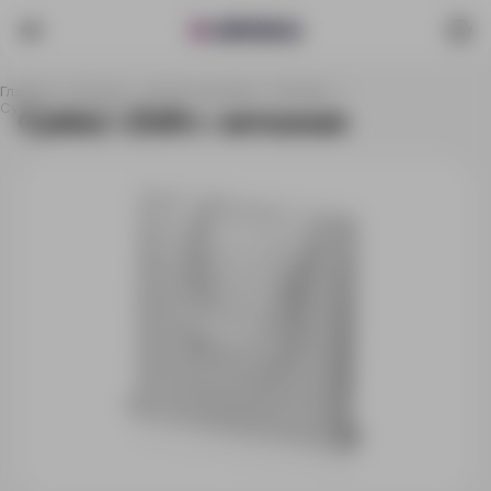
Главная
Каталог
Сумки и рюкзаки
Шоперы
Сумка «Zefir» нетканая
Сумка «Zefir» нетканая