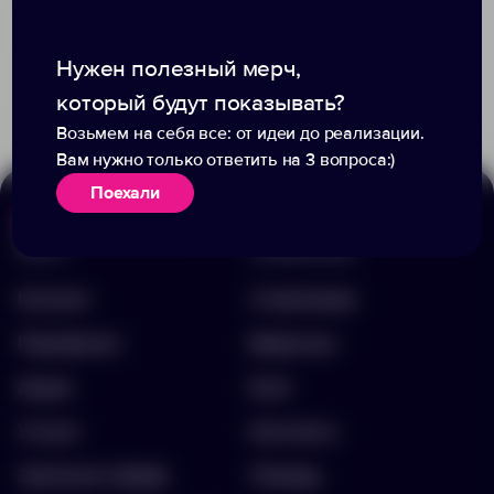
Доступно:
3224
+16
Нужен полезный мерч,
20445
56970
881.00 ₽
12361.00
который будут показывать?
390.00 ₽
11293.80
Возьмем на себя все: от идеи до реализации.
Вам нужно только ответить на 3 вопроса:)
Поехали
Меню
Информация
Каталог
О компании
Портфолио
Вакансии
Акции
Блог
Услуги
Контакты
Заполнить бриф
Помощь