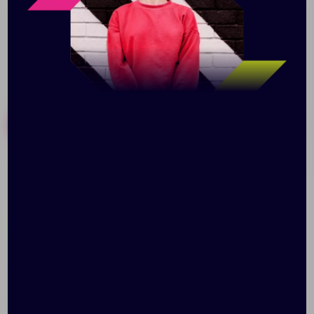
Похожие товары
Готовые наборы
Сумка для покупок Glare
Холщовая сумка Avoska,
Flare
желтая