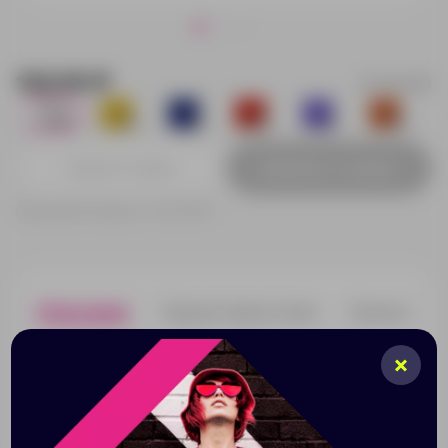
122.00 ₽
5-11941209
871
774
34
3027
31
570
Добавить в заявку
Принимаем заказы от 100 000 Р
Описание
Характеристики
Нанесени
Отличный промо-сувенир для любой акции. На
нетканую основу из полипропилена отлично
осуществляется нанесение термотрансфера.
Большой объем, прочность и компактность – залог
частого использования сумки. Высота ручек 32 см.