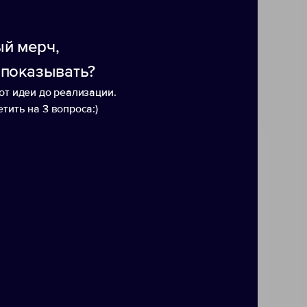
й мерч,
 показывать?
от идеи до реализации.
тить на 3 вопроса:)
 L,
Пакет бумажный под
Паке
кружку Cupfull, серый
серы