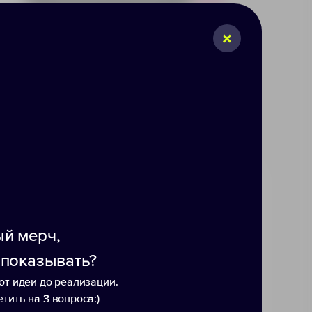
Р
110
й мерч,
ядкой с беспроводной станцией
 показывать?
любой рабочий стол. При
от идеи до реализации.
отключится. Используйте
тить на 3 вопроса:)
к ней флеш-карту, чтобы