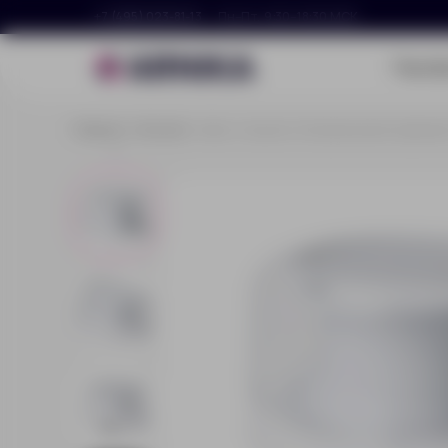
+7 (495) 023-81-13
Пн–Пт, 9:30–18:30 МСК
Портф
Главная
Каталог
Док-станция с беспроводной зарядкой 