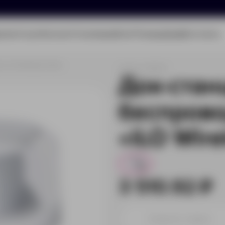
олио
Услуги
Каталог
О компании
Блог
Помощь
Бриф
Контакты
«iLO Wireless Dock»
Артикул:
966126
Док-стан
беспрово
«iLO Wire
110
3 510.92 ₽