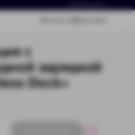
hello@arnika-gifts.ru
Связаться
Ваша заявка
ция с
дной зарядкой
less Dock»
Добавить в заявку