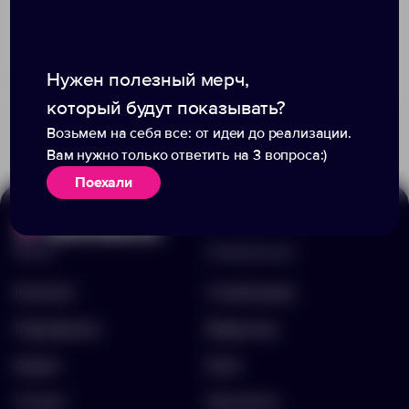
Доступно:
0
Доступно:
0
Нужен полезный мерч,
990.00 ₽
932.00 ₽
71491.80
13296.40
который будут показывать?
Возьмем на себя все: от идеи до реализации.
Вам нужно только ответить на 3 вопроса:)
Поехали
Меню
Информация
Каталог
О компании
Портфолио
Вакансии
Акции
Блог
Услуги
Контакты