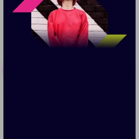
органайзер. Наружный USB выход для зарядки
устройств. Лямки регулируются по длине.
Похожие товары
Готовые наборы
Рюкзак Doodles
Рюкзак Bertly, синий