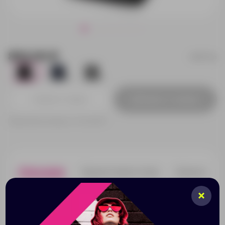
892.00 ₽
957117p
13
8
6
Добавить в заявку
Принимаем заказы от 100 000 Р
Описание
Характеристики
Нанесени
Удобный городской рюкзак. Большой внешний карман
предназначен для хранение всего необходимого. В
боковой карман снаружи можно поставить бутылку
для воды. Внутри отделение для ноутбука 15'' и