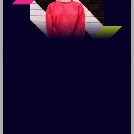
Похожие товары
Готовые наборы
Рюкзак Unit Base, темно-
Рюкзак «Trend»
синий