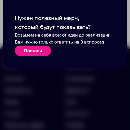
+7
43
331
Доступно:
0
Нужен полезный мерч,
699.00 ₽
3428.44
1 275.77 ₽
19549654
который будут показывать?
Возьмем на себя все: от идеи до реализации.
Вам нужно только ответить на 3 вопроса:)
Поехали
Меню
Информация
Каталог
О компании
Портфолио
Вакансии
Акции
Блог
Услуги
Контакты
Заполнить бриф
Помощь