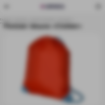
Главная
Каталог
Сумки и рюкзаки
Рюкзаки
Рюкзак- мешок «Clobber»
Рюкзак- мешок «Clobber»