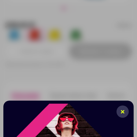
239.00 ₽
956041
1
340
1
3
Добавить в заявку
Принимаем заказы от 100 000 Р
Описание
Характеристики
Нанесени
Яркие расцветки, легкий, вместительный - 8 л,
подойдет для разных детских мелочей, незаменим
для путешествий, шнурок позволяет носить рюкзак
через плечо и на спине, компактный - его можно
сложить и хранить в кармане