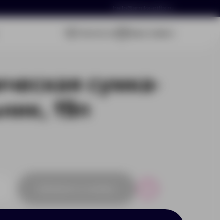
hello@arnika-gifts.ru
Связаться
Ваша заявка
ческая сумка-
ник, 19л
Добавить в заявку
Р