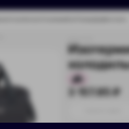
олио
Услуги
Каталог
О компании
Блог
Помощь
Бриф
Контакты
9л
Артикул:
94371
Изотерми
холодиль
109
3 157.85 ₽
Принимаем заказы от 100 000 