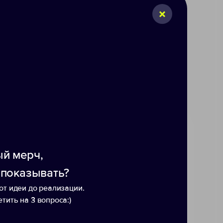
109
й мерч,
 показывать?
дкладка позволяет сохранять
от идеи до реализации.
й плечевой ремень и прочные
тить на 3 вопроса:)