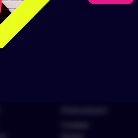
аборы
Информация
О компании
лио
Вакансии